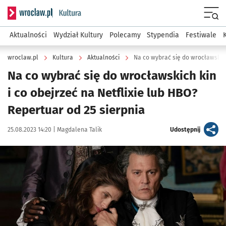
Serwis informacyjny wroclaw.pl podserwis: Kultura
Menu
Aktualności
Wydział Kultury
Polecamy
Stypendia
Festiwale
wroclaw.pl
Kultura
Aktualności
Na co wybrać się do wrocławskich kin
i co obejrzeć na Netflixie lub HBO?
Repertuar od 25 sierpnia
Data publikacji:
Autor:
artykuł
25.08.2023 14:20 |
Magdalena Talik
Udostępnij
Kliknij, aby powiększyć