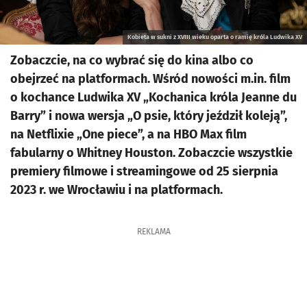
Kobieta w sukni z XVIII wieku oparta o ramię króla Ludwika XV
Zobaczcie, na co wybrać się do kina albo co
obejrzeć na platformach. Wśród nowości m.in. film
o kochance Ludwika XV „Kochanica króla Jeanne du
Barry” i nowa wersja „O psie, który jeździł koleją”,
na Netflixie „One piece”, a na HBO Max film
fabularny o Whitney Houston. Zobaczcie wszystkie
premiery filmowe i streamingowe od 25 sierpnia
2023 r. we Wrocławiu i na platformach.
REKLAMA