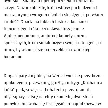
dworskim skandalu i pełnej przeszkód drodze na
szczyt. Oraz o kobiecie, która wbrew pochodzeniu i
otaczającym ją wrogom ośmiela się sięgnąć po władzę
i miłość. Oparta na faktach historia kochanki
francuskiego króla przedstawia losy Jeanne
Vaubernier, młodej, ambitnej kobiety z nizin
społecznych, która śmiało używa swojej inteligencji i
urody, by wspinać się po szczeblach dworskiej
hierarchii.
Droga z paryskiej ulicy na Wersal wiedzie przez liczne
upokorzenia, przeszkody, groźby i intrygi. „Kochanica
króla” podąża więc za bohaterką przez dramat
obyczajowy, satyrę na elity i komedię dworskich
pomyłek, nie waha się też sięgać po najdotkliwsze w