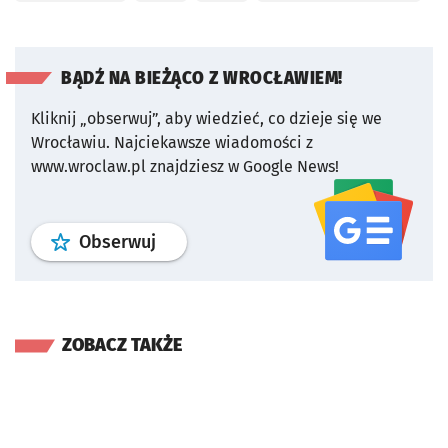
BĄDŹ NA BIEŻĄCO Z WROCŁAWIEM!
Kliknij „obserwuj”, aby wiedzieć, co dzieje się we
Wrocławiu.
Najciekawsze wiadomości z
www.wroclaw.pl znajdziesz w Google News!
profil
google news
serwisu wroclaw
Obserwuj
ZOBACZ TAKŻE