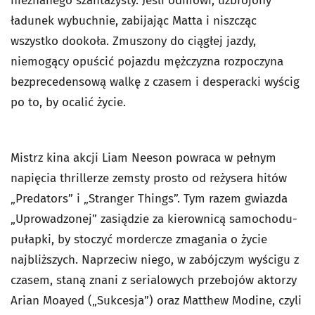
nieznanego szantażysty. Jeśli odmówi, uzbrojony
ładunek wybuchnie, zabijając Matta i niszcząc
wszystko dookoła. Zmuszony do ciągłej jazdy,
niemogący opuścić pojazdu mężczyzna rozpoczyna
bezprecedensową walkę z czasem i desperacki wyścig
po to, by ocalić życie.
Mistrz kina akcji Liam Neeson powraca w pełnym
napięcia thrillerze zemsty prosto od reżysera hitów
„Predators” i „Stranger Things”. Tym razem gwiazda
„Uprowadzonej” zasiądzie za kierownicą samochodu-
pułapki, by stoczyć mordercze zmagania o życie
najbliższych. Naprzeciw niego, w zabójczym wyścigu z
czasem, staną znani z serialowych przebojów aktorzy
Arian Moayed („Sukcesja”) oraz Matthew Modine, czyli