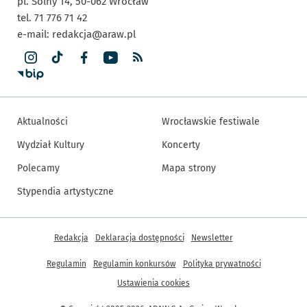
pl. Solny 14,
50-062
Wrocław
tel. 71 776 71 42
e-mail:
redakcja@araw.pl
Aktualności
Wrocławskie festiwale
Wydział Kultury
Koncerty
Polecamy
Mapa strony
Stypendia artystyczne
Inne informacje
Redakcja
Deklaracja dostępności
Newsletter
Regulamin
Regulamin konkursów
Polityka prywatności
Ustawienia cookies