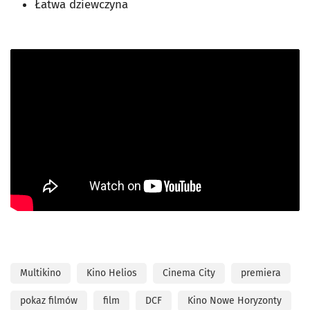
Łatwa dziewczyna
Multikino
Kino Helios
Cinema City
premiera
pokaz filmów
film
DCF
Kino Nowe Horyzonty