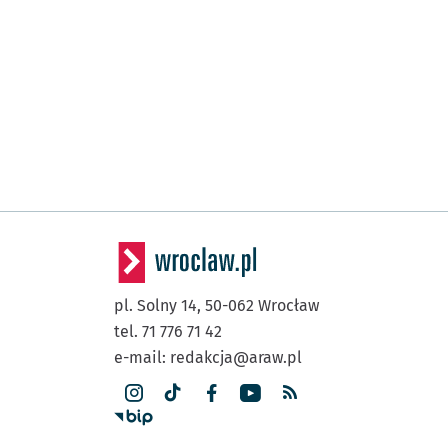
pl. Solny 14,
50-062
Wrocław
tel. 71 776 71 42
e-mail:
redakcja@araw.pl