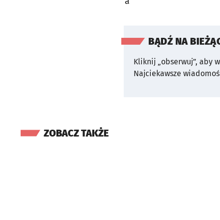
a
BĄDŹ NA BIEŻĄ
Kliknij „obserwuj”, aby 
Najciekawsze wiadomośc
ZOBACZ TAKŻE