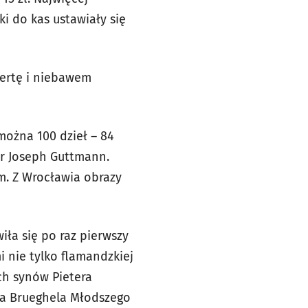
i do kas ustawiały się
fertę i niebawem
ożna 100 dzieł – 84
er Joseph Guttmann.
. Z Wrocławia obrazy
iła się po raz pierwszy
 nie tylko flamandzkiej
ch synów Pietera
na Brueghela Młodszego