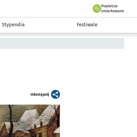
Powietrze
we Wrocławiu
Kultura
umiarkowane
Stypendia
Festiwale
artykuł
Udostępnij