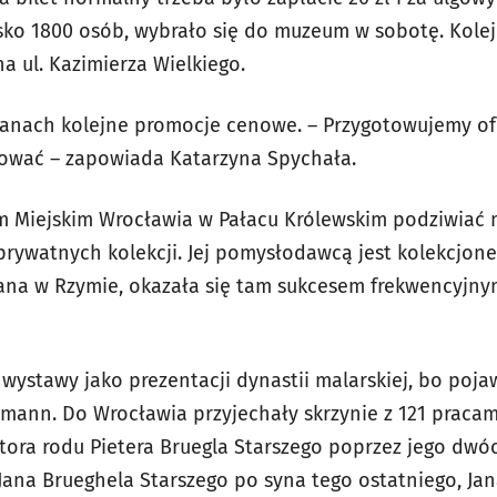
sko 1800 osób, wybrało się do muzeum w sobotę. Kolejk
na ul. Kazimierza Wielkiego.
lanach kolejne promocje cenowe. – Przygotowujemy o
mować – zapowiada Katarzyna Spychała.
 Miejskim Wrocławia w Pałacu Królewskim podziwiać m
 prywatnych kolekcji. Jej pomysłodawcą jest kolekcjon
na w Rzymie, okazała się tam sukcesem frekwencyjnym
wystawy jako prezentacji dynastii malarskiej, bo pojaw
tmann. Do Wrocławia przyjechały skrzynie z 121 pracami
tora rodu Pietera Bruegla Starszego poprzez jego dwó
Jana Brueghela Starszego po syna tego ostatniego, Ja