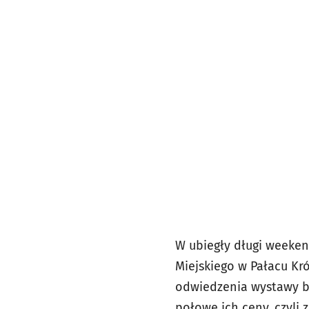
W ubiegły długi weekend
Miejskiego w Pałacu Kr
odwiedzenia wystawy by
połowę ich ceny, czyli z