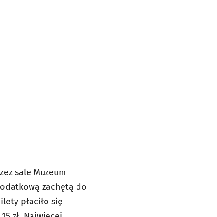
przez sale Muzeum
 Dodatkową zachętą do
lety płaciło się
15 zł. Najwięcej