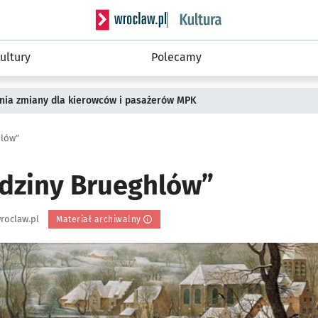
Serwis informacyjny wroclaw.pl podserwis: 
ultury
Polecamy
pnia zmiany dla kierowców i pasażerów MPK
hlów”
dziny Brueghlów”
roclaw.pl
Materiał archiwalny