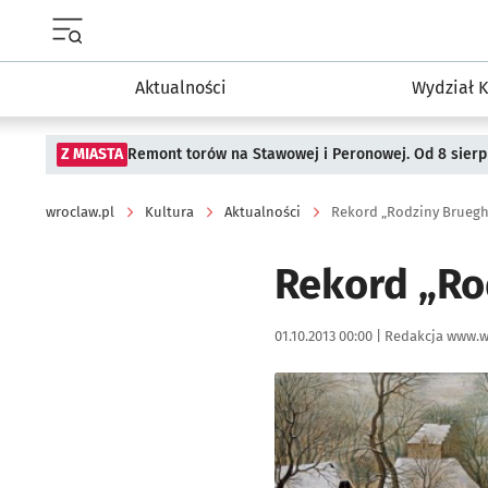
Menu główne portalu wroclaw.pl
Aktualności
Wydział K
Z MIASTA
Remont torów na Stawowej i Peronowej. Od 8 sier
wroclaw.pl
Kultura
Aktualności
Rekord „Rodziny Brueg
Rekord „Ro
Data publikacji:
Autor:
01.10.2013 00:00 |
Redakcja www.w
Kliknij, aby powiększyć