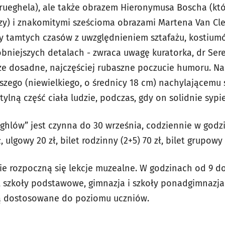
rueghela), ale także obrazem Hieronymusa Boscha (któ
szy) i znakomitymi sześcioma obrazami Martena Van Cle
y tamtych czasów z uwzględnieniem sztafażu, kostium
niejszych detalach - zwraca uwagę kuratorka, dr Seren
e dosadne, najczęściej rubaszne poczucie humoru. Na
szego (niewielkiego, o średnicy 18 cm) nachylającemu
lną część ciała ludzie, podczas, gdy on solidnie sypi
hlów” jest czynna do 30 września, codziennie w godzi
 ulgowy 20 zł, bilet rodzinny (2+5) 70 zł, bilet grupowy 
e rozpoczną się lekcje muzealne. W godzinach od 9 d
 szkoły podstawowe, gimnazja i szkoły ponadgimnazjal
dą dostosowane do poziomu uczniów.