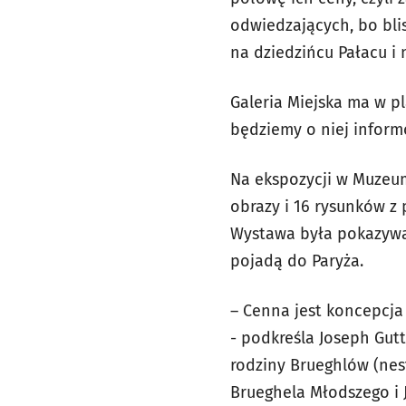
odwiedzających, bo bli
na dziedzińcu Pałacu i 
Galeria Miejska ma w p
będziemy o niej infor
Na ekspozycji w Muzeum
obrazy i 16 rysunków z
Wystawa była pokazywa
pojadą do Paryża.
– Cenna jest koncepcja 
- podkreśla Joseph Gut
rodziny Brueghlów (nes
Brueghela Młodszego i 