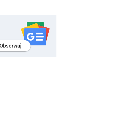
profil
google news
serwisu wroclaw.pl
Obserwuj