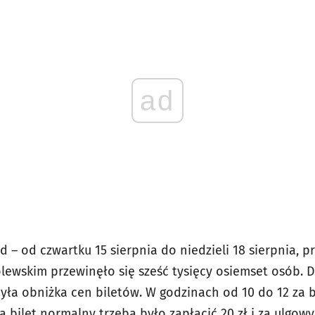
ad
 – od czwartku 15 sierpnia do niedzieli 18 sierpnia, 
ólewskim przewinęło się sześć tysięcy osiemset osób.
ła obniżka cen biletów. W godzinach od 10 do 12 za bi
a bilet normalny trzeba było zapłacić 20 zł i za ulgowy 