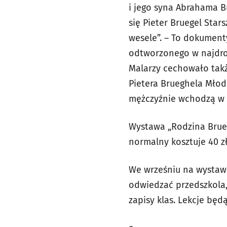
i jego syna Abrahama B
się Pieter Bruegel Star
wesele”. – To dokument
odtworzonego w najdrob
Malarzy cechowało takż
Pietera Brueghela Młod
mężczyźnie wchodzą w ty
Wystawa „Rodzina Brueg
normalny kosztuje 40 zł,
We wrześniu na wystawi
odwiedzać przedszkola,
zapisy klas. Lekcje bę