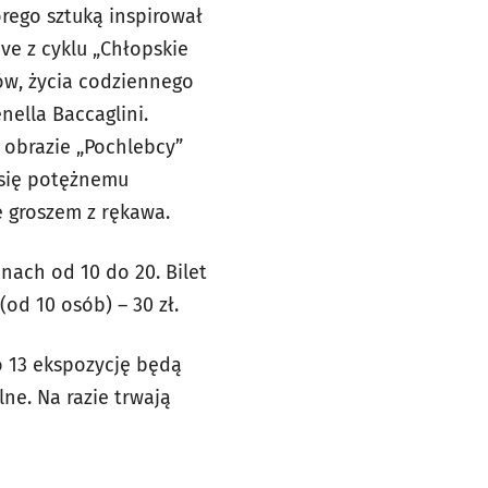
rego sztuką inspirował
ve z cyklu „Chłopskie
ów, życia codziennego
ella Baccaglini.
 obrazie „Pochlebcy”
 się potężnemu
e groszem z rękawa.
nach od 10 do 20. Bilet
(od 10 osób) – 30 zł.
o 13 ekspozycję będą
ne. Na razie trwają