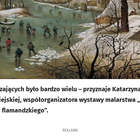
dzających było bardzo wielu – przyznaje Katarzyn
Miejskiej, współorganizatora wystawy malarstwa 
 flamandzkiego”.
REKLAMA