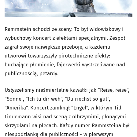
Rammstein schodzi ze sceny. To był widowiskowy i
wybuchowy koncert z efektami specjalnymi. Zespół
zagrał swoje największe przeboje, a każdemu
utworowi towarzyszyły pirotechniczne efekty:
buchające płomienie, fajerwerki wystrzeliwane nad
publicznością, petardy.
Usłyszeliśmy nieśmiertelne kawałki jak "Reise, reise",
"Sonne", "I
ch tu dir weh",
"Du riechst so gut",
"Amerika". Koncert zamknął "Engel", w którym Till
Lindemann wisi nad sceną z olbrzymimi, płonącymi
skrzydłami na plecach. Każdy numer Rammsteina był
niespodzianką dla publiczności - w pierwszym