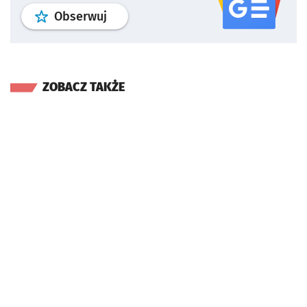
profil
google news
serwisu wroclaw
Obserwuj
ZOBACZ TAKŻE