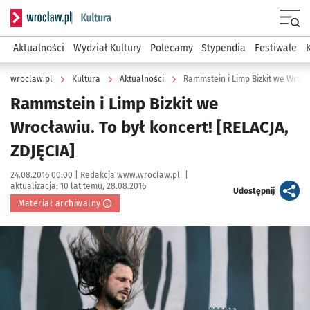
Serwis informacyjny wroclaw.pl podserwis: Kultura
Menu
Aktualności
Wydział Kultury
Polecamy
Stypendia
Festiwale
wroclaw.pl
Kultura
Aktualności
Rammstein i Limp Bizkit we Wrocła
Rammstein i Limp Bizkit we
Wrocławiu. To był koncert! [RELACJA,
ZDJĘCIA]
Data publikacji:
Autor:
24.08.2016 00:00 |
Redakcja www.wroclaw.pl
|
aktualizacja:
10 lat temu, 28.08.2016
artykuł
Udostępnij
Materiał archiwalny
Kliknij, aby powiększyć