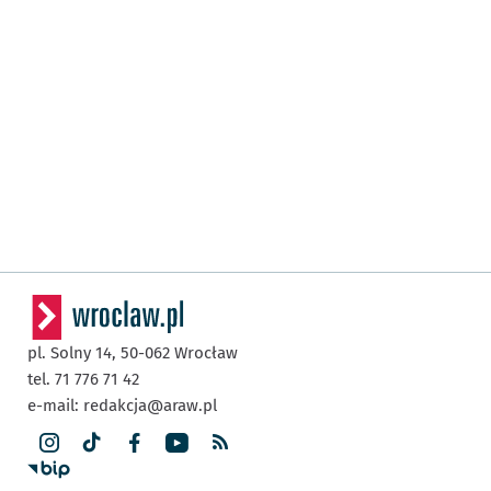
pl. Solny 14,
50-062
Wrocław
tel. 71 776 71 42
e-mail:
redakcja@araw.pl