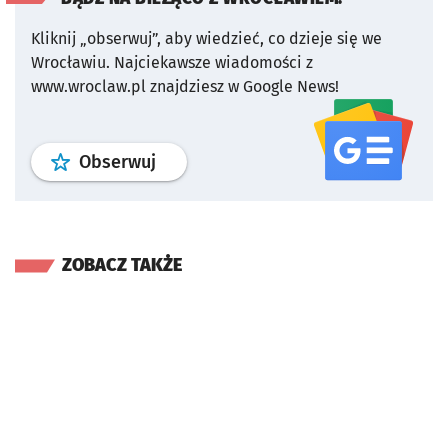
Kliknij „obserwuj”, aby wiedzieć, co dzieje się we
Wrocławiu.
Najciekawsze wiadomości z
www.wroclaw.pl znajdziesz w Google News!
profil
google news
serwisu wroclaw
Obserwuj
ZOBACZ TAKŻE