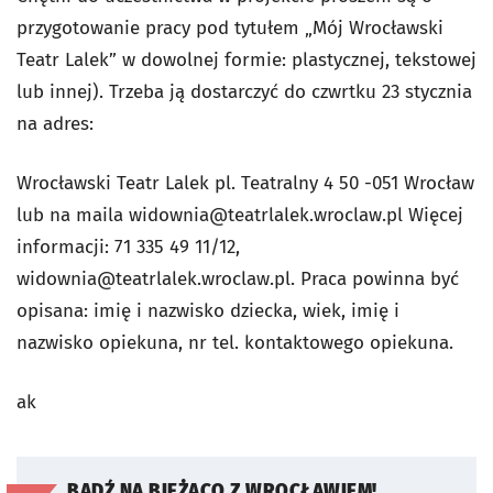
przygotowanie pracy pod tytułem „Mój Wrocławski
Teatr Lalek” w dowolnej formie: plastycznej, tekstowej
lub innej). Trzeba ją dostarczyć do czwrtku 23 stycznia
na adres:
Wrocławski Teatr Lalek pl. Teatralny 4 50 -051 Wrocław
lub na maila
widownia@teatrlalek.wroclaw.pl
Więcej
informacji: 71 335 49 11/12,
widownia@teatrlalek.wroclaw.pl
. Praca powinna być
opisana: imię i nazwisko dziecka, wiek, imię i
nazwisko opiekuna, nr tel. kontaktowego opiekuna.
ak
BĄDŹ NA BIEŻĄCO Z WROCŁAWIEM!