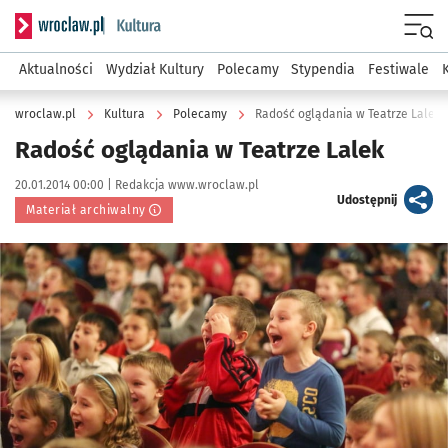
Serwis informacyjny wroclaw.pl podserwis: Kultura
Menu
Aktualności
Wydział Kultury
Polecamy
Stypendia
Festiwale
wroclaw.pl
Kultura
Polecamy
Radość oglądania w Teatrze Lalek
Radość oglądania w Teatrze Lalek
Data publikacji:
Autor:
20.01.2014 00:00 |
Redakcja www.wroclaw.pl
artykuł
Udostępnij
Materiał archiwalny
Kliknij, aby powiększyć