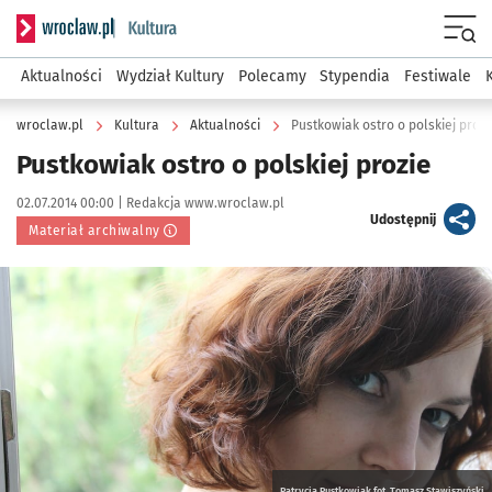
Serwis informacyjny wroclaw.pl podserwis: Kultura
Menu
Aktualności
Wydział Kultury
Polecamy
Stypendia
Festiwale
wroclaw.pl
Kultura
Aktualności
Pustkowiak ostro o polskiej prozi
Pustkowiak ostro o polskiej prozie
Data publikacji:
Autor:
02.07.2014 00:00 |
Redakcja www.wroclaw.pl
artykuł
Udostępnij
Materiał archiwalny
Kliknij, aby powiększyć
Patrycja Pustkowiak fot. Tomasz Stawiszyński