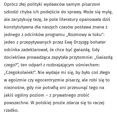
Oprócz złej polityki wydawców samym pisarzom
szkodzi chyba ich podejście do sprawy. Może się mylę,
ale zaryzykuję tezę, że pole literatury opanowała dziś
konstytutywna dla naszych czasów postawa znana z
jednego z odcinków programu „Rozmowy w toku”:
jeden z przepytywanych przez Ewę Drzyzgę bohater
odcinka zadeklarował, że chce być gwiazdą. Gdy
dociekliwa prowadząca zapytała przytomnie: „Gwiazdą
czego?”, ten odparł z rozbrajającym uśmiechem:
„Czegokolwiek!”. Nie wydaje mi się, by było coś złego
w egoizmie czy egocentryzmie pisarzy, ale robi się to
nieznośne, gdy nie potrafią oni przesunąć tego na
jakiś ogólny poziom – z prywatnego zrobić
powszechne. W polskiej prozie zdarza się to raczej
rzadko.