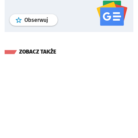
profil
google news
serwisu wroclaw
Obserwuj
ZOBACZ TAKŻE