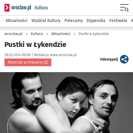
Serwis informacyjny wroclaw.pl podserwis: Kultura
Menu
Aktualności
Wydział Kultury
Polecamy
Stypendia
Festiwale
wroclaw.pl
Kultura
Aktualności
Pustki w Łykendzie
Pustki w Łykendzie
Data publikacji:
Autor:
26.03.2014 00:00 |
Redakcja www.wroclaw.pl
artykuł
Udostępnij
Materiał archiwalny
Kliknij, aby powiększyć