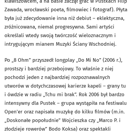
klawiszowcem, a na basie zaczął grać w Pustkach Filip
Zawada, wrocławski poeta, filmowiec i fotograf). Płyta
była już zdecydowanie inna niż debiut – eklektyczna,
zróżnicowana, niemal progresywna. Sami artyści
określali wtedy swoją twórczość wieloznacznym i
intrygującym mianem Muzyki Ściany Wschodniej.
Po „8 Ohm” przyszedł longplay „Do Mi No” (2006 r.),
prostszy i bardziej przebojowy. To właśnie z niej
pochodzi jeden z najbardziej rozpoznawalnych
utworów w dotychczasowej karierze kapeli – grany tu
i ówdzie w radiu „Tchu mi brak”. Rok 2006 był bardzo
intensywny dla Pustek – grupa wystąpiła na festiwalu
Open'er oraz napisała muzykę do kilku filmów (m.in.
„Doskonałe popołudnie” Wojcieszka czy „Marco P. i
złodzieje rowerów” Bodo Koksa) oraz spektakli