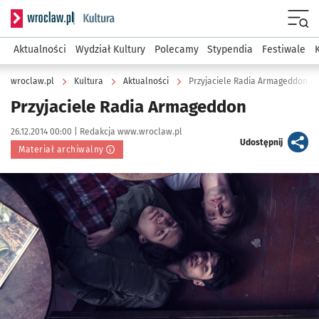
Serwis informacyjny wroclaw.pl podserwis: Kultura
Menu
Aktualności
Wydział Kultury
Polecamy
Stypendia
Festiwale
wroclaw.pl
Kultura
Aktualności
Przyjaciele Radia Armageddon
Przyjaciele Radia Armageddon
Data publikacji:
Autor:
26.12.2014 00:00 |
Redakcja www.wroclaw.pl
artykuł
Udostępnij
Materiał archiwalny
Kliknij, aby powiększyć