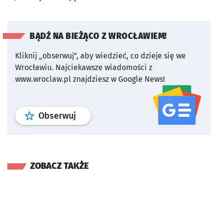
BĄDŹ NA BIEŻĄCO Z WROCŁAWIEM!
Kliknij „obserwuj”, aby wiedzieć, co dzieje się we
Wrocławiu.
Najciekawsze wiadomości z
www.wroclaw.pl znajdziesz w Google News!
profil
google news
serwisu wroclaw
Obserwuj
ZOBACZ TAKŻE