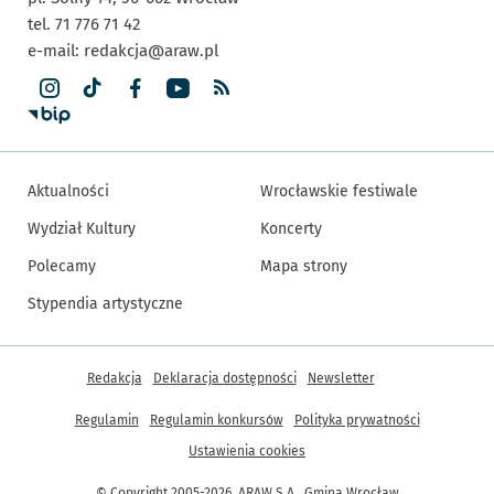
tel. 71 776 71 42
e-mail:
redakcja@araw.pl
Aktualności
Wrocławskie festiwale
Wydział Kultury
Koncerty
Polecamy
Mapa strony
Stypendia artystyczne
Inne informacje
Redakcja
Deklaracja dostępności
Newsletter
Regulamin
Regulamin konkursów
Polityka prywatności
Ustawienia cookies
© Copyright 2005-2026, ARAW S.A., Gmina Wrocław