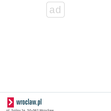
ad
pl. Solny 14,
50-062
Wrocław