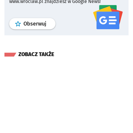
www.wroclaw.pl znajdziesz w Google News!
profil
google news
serwisu wroclaw
Obserwuj
ZOBACZ TAKŻE