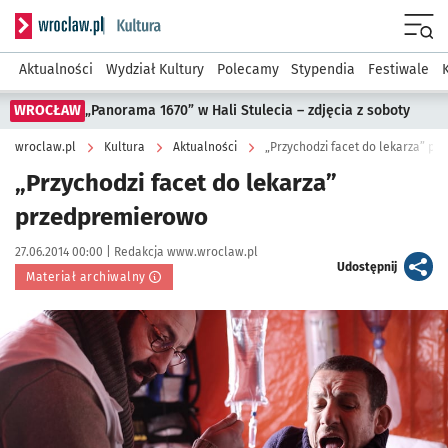
Serwis informacyjny wroclaw.pl podserwis: Kultura
Menu
Aktualności
Wydział Kultury
Polecamy
Stypendia
Festiwale
WROCŁAW
„Panorama 1670” w Hali Stulecia – zdjęcia z soboty
wroclaw.pl
Kultura
Aktualności
„Przychodzi facet do lekarza” p
„Przychodzi facet do lekarza”
przedpremierowo
Data publikacji:
Autor:
27.06.2014 00:00 |
Redakcja www.wroclaw.pl
artykuł
Udostępnij
Materiał archiwalny
Kliknij, aby powiększyć