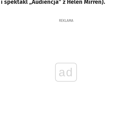
i spektakl „Audiencja” z Helen Mirren).
REKLAMA
ad