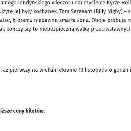
imnego londyńskiego wieczoru nauczycielce Kyrze Holli
zytę jej były kochanek, Tom Sergeant (Billy Nighy) – s
ator, któremu niedawno zmarła żona. Oboje próbują r
ak kończy się to niebezpieczną walką przeciwstawnych 
az pierwszy na wielkim ekranie 13 listopada o godzini
iższe ceny biletów.