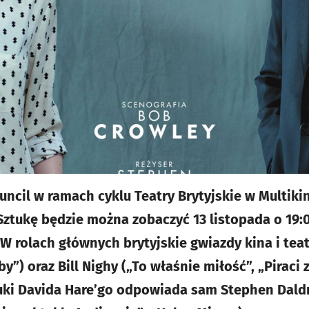
ouncil w ramach cyklu Teatry Brytyjskie w Multiki
 Sztukę będzie można zobaczyć 13 listopada o 19:
W rolach głównych brytyjskie gwiazdy kina i teat
by”) oraz Bill Nighy („To właśnie miłość”, „Piraci 
ki Davida Hare’go odpowiada sam Stephen Daldry 