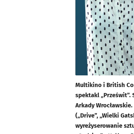
Multikino i British C
spektakl „Prześwit”.
Arkady Wrocławskie. 
(„Drive”, „Wielki Gats
wyreżyserowanie sztu