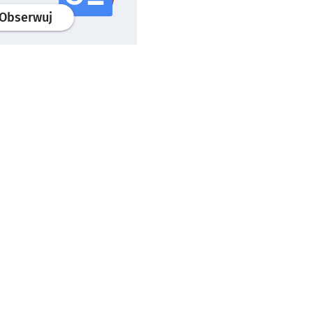
profil
google news
serwisu wroclaw.pl
Obserwuj