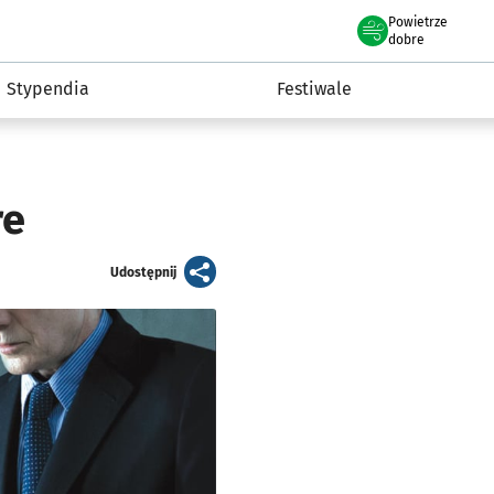
Powietrze
we Wrocławiu
Kultura
dobre
Stypendia
Festiwale
re
artykuł
Udostępnij