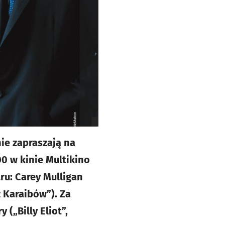
nie zapraszają na
00 w kinie Multikino
ru: Carey Mulligan
z Karaibów”). Za
(„Billy Eliot”,