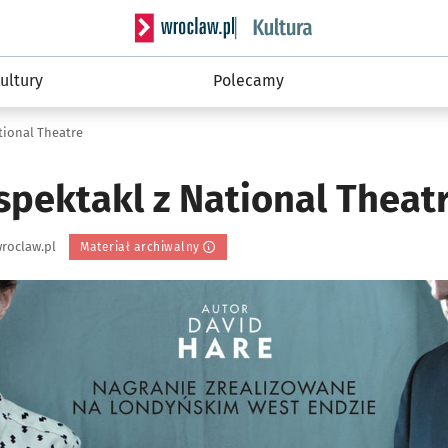
Serwis informacyjny wroclaw.pl podserwis: 
ultury
Polecamy
tional Theatre
spektakl z National Theat
roclaw.pl
Materiał archiwalny