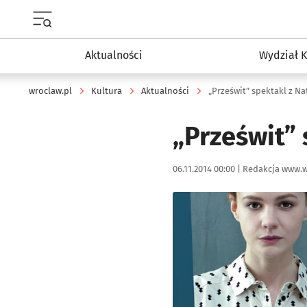
Menu główne portalu wroclaw.pl
Aktualności
Wydział K
wroclaw.pl
Kultura
Aktualności
„Prześwit” spektakl z Na
„Prześwit” 
Data publikacji:
Autor:
06.11.2014 00:00 |
Redakcja www.w
Kliknij, aby powiększyć