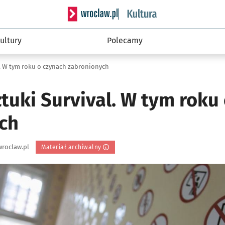
Serwis informacyjny wroclaw.pl podserwis: 
ultury
Polecamy
l. W tym roku o czynach zabronionych
tuki Survival. W tym roku
ch
roclaw.pl
Materiał archiwalny