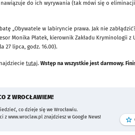
e nawiązuje do ich wyrywania (tak mówi się o eliminac
atę „Obywatele w labiryncie prawa. Jak nie zabłądzić?
esor Monika Płatek, kierownik Zakładu Kryminologii z 
 27 lipca, godz. 16.00).
najdziecie
tutaj
.
Wstęp na wszystkie jest darmowy. Fin
CO Z WROCŁAWIEM!
wiedzieć, co dzieje się we Wrocławiu.
i z www.wroclaw.pl znajdziesz w Google News!