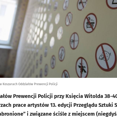
 w Koszarach Oddziałów Prewencji Policji
łów Prewencji Policji przy Księcia Witolda 38-4
rzach prace artystów 13. edycji Przeglądu Sztuki
bronione” i związane ściśle z miejscem (niegdy