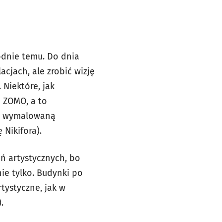
odnie temu. Do dnia
acjach, ale zrobić wizję
 Niektóre, jak
m ZOMO, a to
 z wymalowaną
 Nikifora).
ń artystycznych, bo
nie tylko. Budynki po
tystyczne, jak w
.