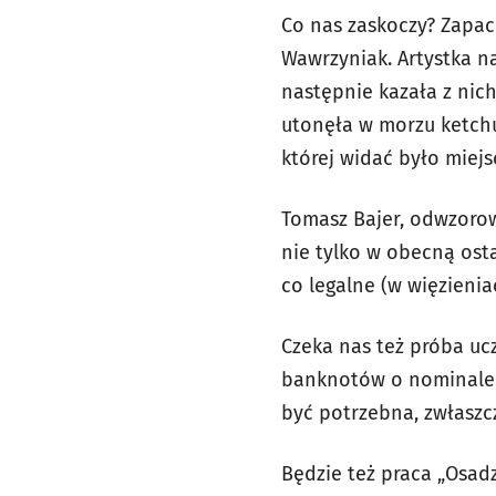
Co nas zaskoczy? Zapach
Wawrzyniak. Artystka n
następnie kazała z nich
utonęła w morzu ketchupu
której widać było miej
Tomasz Bajer, odwzorow
nie tylko w obecną ost
co legalne (w więzieniac
Czeka nas też próba ucz
banknotów o nominale 1
być potrzebna, zwłaszcz
Będzie też praca „Osadz