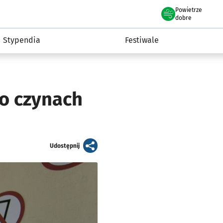
Powietrze
we Wrocławiu
Kultura
dobre
Stypendia
Festiwale
 o czynach
artykuł
Udostępnij