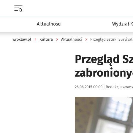
Menu główne portalu wroclaw.pl
Aktualności
Wydział K
wroclaw.pl
Kultura
Aktualności
Przegląd Sztuki Surviva
Przegląd Sz
zabroniony
Data publikacji:
Autor:
26.06.2015 00:00 |
Redakcja www.w
Kliknij, aby powiększyć