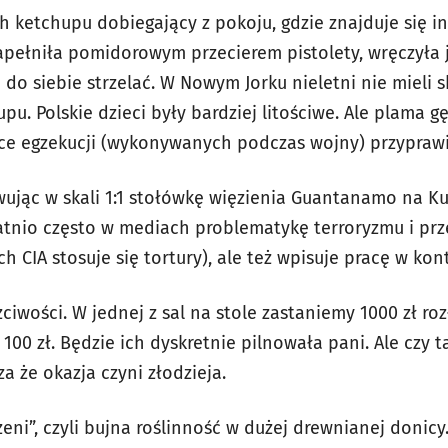
 ketchupu dobiegający z pokoju, gdzie znajduje się in
apełniła pomidorowym przecierem pistolety, wręczyła j
 do siebie strzelać. W Nowym Jorku nieletni nie mieli 
. Polskie dzieci były bardziej litościwe. Ale plama gęs
sce egzekucji (wykonywanych podczas wojny) przypraw
ując w skali 1:1 stołówkę więzienia Guantanamo na 
atnio często w mediach problematykę terroryzmu i prze
h CIA stosuje się tortury), ale też wpisuje pracę w kon
ciwości. W jednej z sal na stole zastaniemy 1000 zł ro
00 zł. Będzie ich dyskretnie pilnowała pani. Ale czy 
a że okazja czyni złodzieja.
eni”, czyli bujna roślinność w dużej drewnianej donic