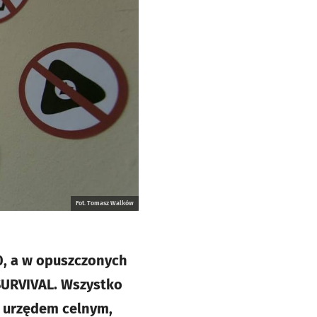
Fot. Tomasz Walków
0, a w opuszczonych
 SURVIVAL. Wszystko
ś urzędem celnym,