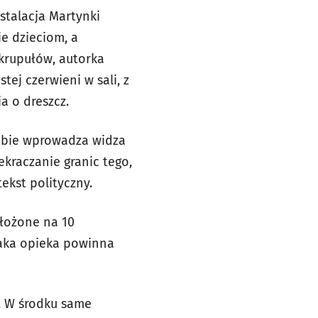
stalacja Martynki
e dzieciom, a
skrupułów, autorka
tej czerwieni w sali, z
ia o dreszcz.
Kubie wprowadza widza
kraczanie granic tego,
tekst polityczny.
złożone na 10
taka opieka powinna
y. W środku same