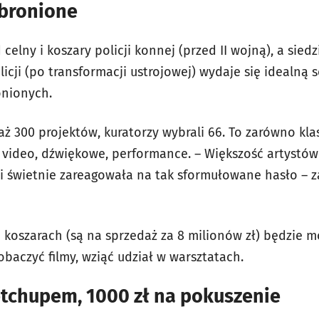
abronione
elny i koszary policji konnej (przed II wojną), a sied
licji (po transformacji ustrojowej) wydaje się idealną
onionych.
aż 300 projektów, kuratorzy wybrali 66. To zarówno kl
je video, dźwiękowe, performance. – Większość artystó
 świetnie zareagowała na tak sformułowane hasło – 
koszarach (są na sprzedaż za 8 milionów zł) będzie m
obaczyć filmy, wziąć udział w warsztatach.
etchupem, 1000 zł na pokuszenie