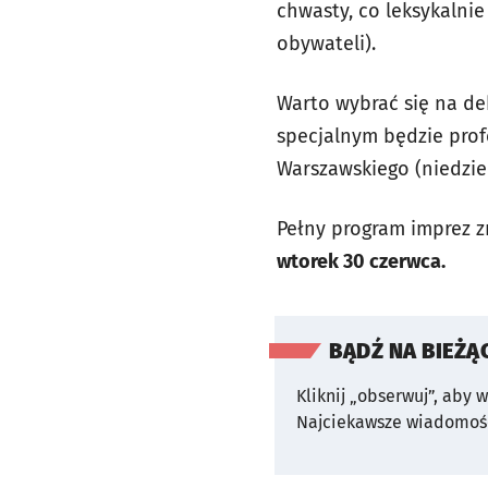
chwasty, co leksykalni
obywateli).
Warto wybrać się na deb
specjalnym będzie prof
Warszawskiego (niedziela
Pełny program imprez z
wtorek 30 czerwca.
BĄDŹ NA BIEŻĄ
Kliknij „obserwuj”, aby 
Najciekawsze wiadomośc