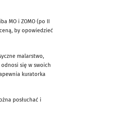
ziba MO i ZOMO (po II
 sceną, by opowiedzieć
asyczne malarstwo,
w odnosi się w swoich
zapewnia kuratorka
ożna posłuchać i