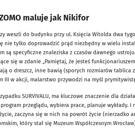
ZOMO maluje jak Nikifor
szy weszli do budynku przy ul. Księcia Witolda dwa tyg
ię nie tylko doprowadzić prąd niezbędny w wielu instal
em są specyficzne znaleziska z czasów dawnego ustroju.
ące się w zdanie „Pamiętaj, że jesteś funkcjonariusze
ają o dreszcz, inne bawią (sporych rozmiarów tablica
III w akcji, malarstwo przywodzi na myśl prymitywistę
przypadku SURVIVALU, ma kluczowe znaczenie dla działa
program przeglądu, wybiera prace, planuje wykłady. I 
ycie, zaczyna się w nich na powrót życie (nierzadko ar
gomskim, który stał się Muzeum Współczesnym Wrocław)