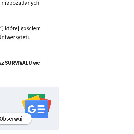
ji niepożądanych
”, której gościem
Uniwersytetu
isz SURVIVALU we
profil
google news
serwisu wroclaw.pl
Obserwuj