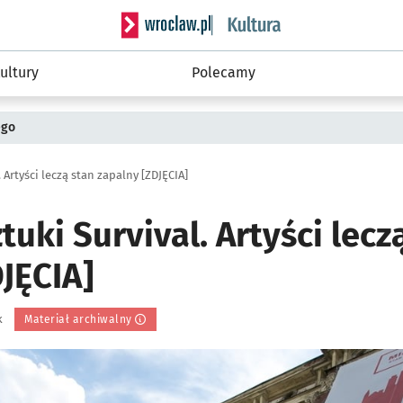
Serwis informacyjny wroclaw.pl podserwis: 
ultury
Polecamy
ego
 Artyści leczą stan zapalny [ZDJĘCIA]
tuki Survival. Artyści lecz
JĘCIA]
k
Materiał archiwalny