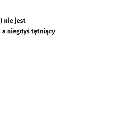
 nie jest
 a niegdyś tętniący