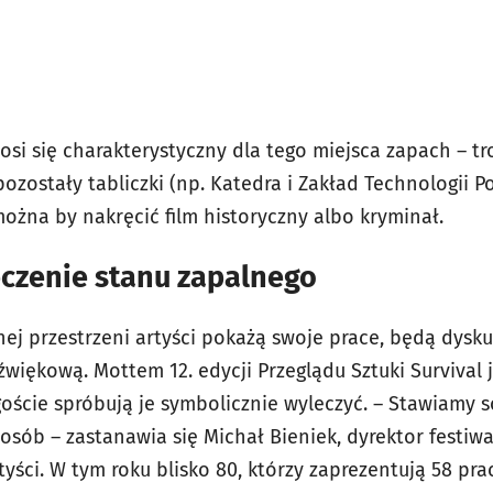
si się charakterystyczny dla tego miejsca zapach – tr
ozostały tabliczki (np. Katedra i Zakład Technologii Po
żna by nakręcić film historyczny albo kryminał.
leczenie stanu zapalnego
ej przestrzeni artyści pokażą swoje prace, będą dysk
iękową. Mottem 12. edycji Przeglądu Sztuki Survival j
goście spróbują je symbolicznie wyleczyć. – Stawiamy s
osób – zastanawia się Michał Bieniek, dyrektor festiwa
yści. W tym roku blisko 80, którzy zaprezentują 58 pra