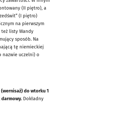
icy zawartości. W innym
ntowany (II piętro), a
edświt” (I piętro)
gicznym na pierwszym
też listy Wandy
jmujący sposób. Na
ającą tę niemieckiej
o nazwie uczelni) o
 (wernisaż) do wtorku 1
t darmowy.
Dokładny