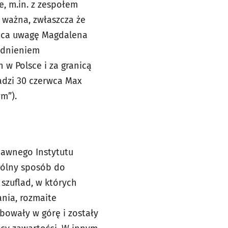
e, m.in. z zespołem
s ważna, zwłaszcza że
wraca uwagę Magdalena
ędnieniem
 w Polsce i za granicą
adzi 30 czerwca Max
ym”).
dawnego Instytutu
gólny sposób do
 szuflad, w których
ania, rozmaite
bowały w górę i zostały