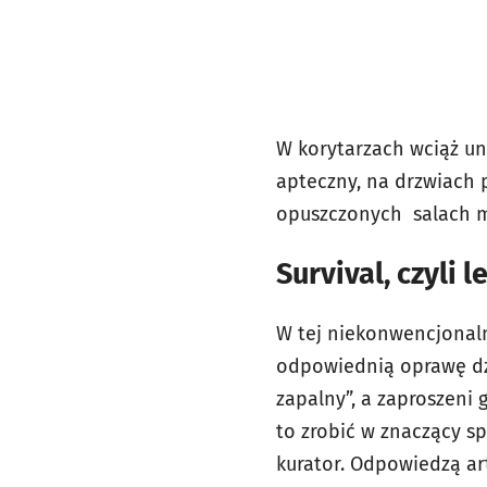
W korytarzach wciąż uno
apteczny, na drzwiach p
opuszczonych salach mo
Survival, czyli 
W tej niekonwencjonaln
odpowiednią oprawę dźw
zapalny”, a zaproszeni 
to zrobić w znaczący sp
kurator. Odpowiedzą art