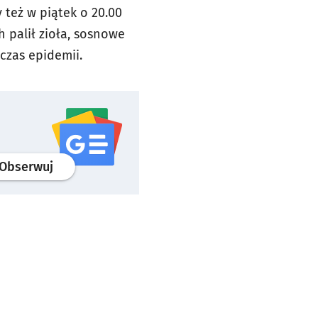
 też w piątek o 20.00
 palił zioła, sosnowe
czas epidemii.
profil
google news
serwisu wroclaw.pl
Obserwuj