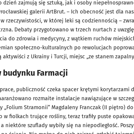
o dzień zajmują się sztuką, jak i osoby niepełnosprawn
ocławskiej galerii ArtBrut. – Ich obecność jest dla na
 w rzeczywistości, w której leki są codziennością – z
trzna. Debaty przygotowano w trzech nurtach z uwzgl
cia do zdrowia i medycyny, z wątkiem ruchów miejskich
zemian społeczno-kulturalnych po rewolucjach poprow
 aktywiści z Ukrainy i Turcji, miejsc „ze stanem zapaln
 budynku Farmacji
 prace, publiczność czeka spacer krętymi korytarzami 
aaranżowano rozmaite instalacje nawiązujące w szcze
y „Folium Stramonii” Magdaleny Franczak (II piętro) do
 fiolkach trujące rośliny, teraz trafiły puste opakow
 niektóre szuflady wybiły się na niepodległość. Poszy