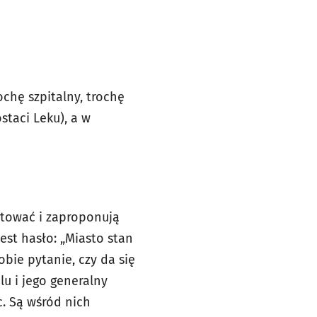
ochę szpitalny, trochę
staci Leku), a w
utować i zaproponują
est hasło: „Miasto stan
obie pytanie, czy da się
lu i jego generalny
c. Są wśród nich