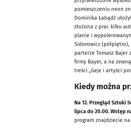
przytwierdzone wysoko 
pomieszczeniu neon zna
Dominika Łabądź ułożyła
złożona z prac kilku a
planie i wypolerowanym
Sidorowicz (półpiętro)
parterze Tomasz Bajer 
firmy Bayer, a na zewną
treści „Geje i artyści p
Kiedy można prz
Na 12. Przegląd Sztuki 
lipca do 20.00. Wstęp 
program znajdziecie na 