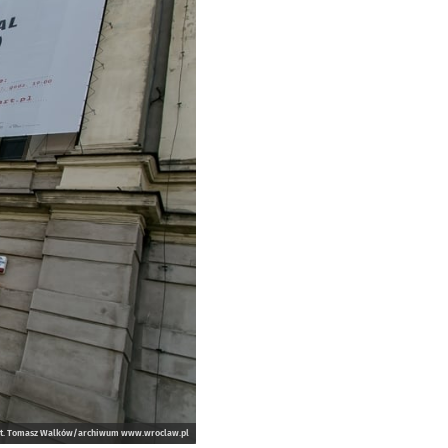
ot. Tomasz Walków/archiwum www.wroclaw.pl