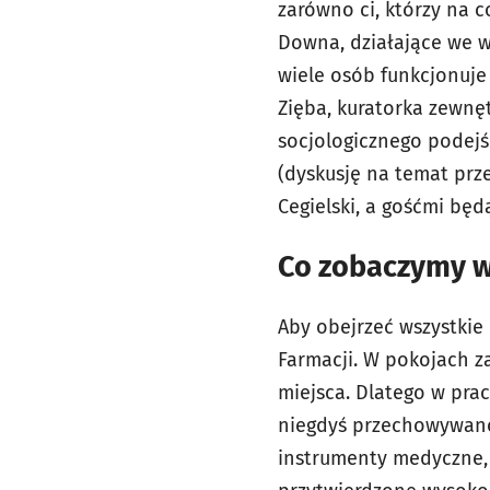
zarówno ci, którzy na c
Downa, działające we wr
wiele osób funkcjonuje
Zięba, kuratorka zewnę
socjologicznego podejś
(dyskusję na temat pr
Cegielski, a gośćmi będą
Co zobaczymy w
Aby obejrzeć wszystkie
Farmacji. W pokojach z
miejsca. Dlatego w prac
niegdyś przechowywano w
instrumenty medyczne, a