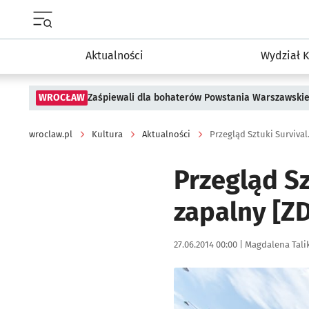
Menu główne portalu wroclaw.pl
Aktualności
Wydział K
WROCŁAW
Zaśpiewali dla bohaterów Powstania Warszawski
wroclaw.pl
Kultura
Aktualności
Przegląd Sztuki Survival.
Przegląd Sz
zapalny [ZD
Data publikacji:
Autor:
27.06.2014 00:00 |
Magdalena Tali
Kliknij, aby powiększyć