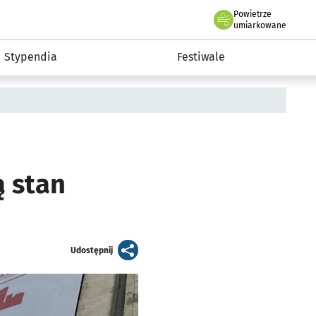
Powietrze
we Wrocławiu
Kultura
umiarkowane
Stypendia
Festiwale
ą stan
artykuł
Udostępnij