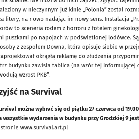
na ścianie. Nie można do nich zajrzeć, zgłębić tajemn
leziony w nieczynnym już kinie „Polonia” został rozmo
 litery, na nowo nadając im nowy sens. Instalacja „Prz
utorów to sceneria rodem z horroru z fotelem ginekolo
i puszkami po napojach w podświetlonej lodówce. Są 
, osoby z zespołem Downa, która opisuje siebie w prze
zaprojektował okrągłą reklamę do złudzenia przypomin
trz budynku zawisła tablica (na wzór tej informującej 
owodują wzrost PKB”.
yjść na Survival
Survival można wybrać się od piątku 27 czerwca od 19.00
na wszystkie wydarzenia w budynku przy Grodzkiej 9 jes
stronie www.survival.art.pl