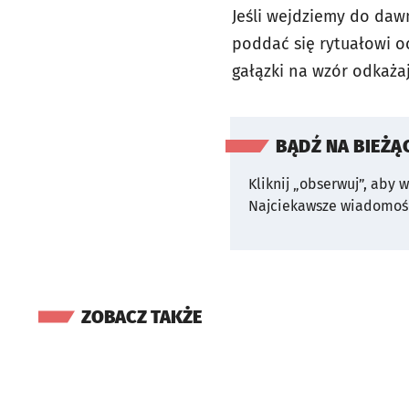
Jeśli wejdziemy do dawn
poddać się rytuałowi o
gałązki na wzór odkaża
BĄDŹ NA BIEŻĄ
Kliknij „obserwuj”, aby 
Najciekawsze wiadomośc
ZOBACZ TAKŻE