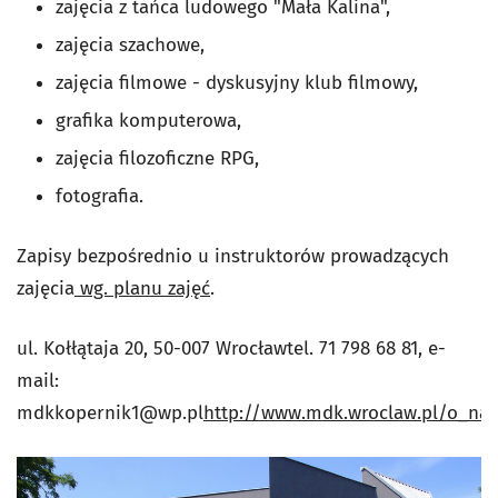
zajęcia z tańca ludowego "Mała Kalina",
zajęcia szachowe,
zajęcia filmowe - dyskusyjny klub filmowy,
grafika komputerowa,
zajęcia filozoficzne RPG,
fotografia.
Zapisy bezpośrednio u instruktorów prowadzących
zajęcia
wg. planu zajęć
.
ul. Kołłątaja 20, 50-007 Wrocławtel. 71 798 68 81, e-
mail:
mdkkopernik1@wp.pl
http://www.mdk.wroclaw.pl/o_nas