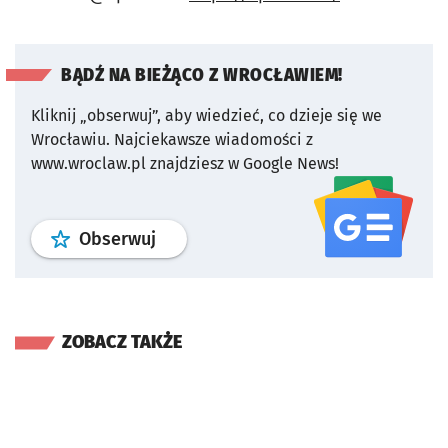
BĄDŹ NA BIEŻĄCO Z WROCŁAWIEM!
Kliknij „obserwuj”, aby wiedzieć, co dzieje się we
Wrocławiu.
Najciekawsze wiadomości z
www.wroclaw.pl znajdziesz w Google News!
profil
google news
serwisu wroclaw
Obserwuj
ZOBACZ TAKŻE