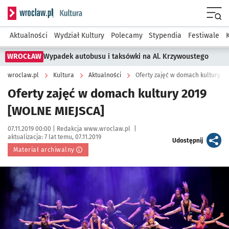
Serwis informacyjny wroclaw.pl podserwis: Kultura
Menu
Aktualności
Wydział Kultury
Polecamy
Stypendia
Festiwale
WROCŁAW
Wypadek autobusu i taksówki na Al. Krzywoustego
wroclaw.pl
Kultura
Aktualności
Oferty zajęć w domach kultury 2
Oferty zajęć w domach kultury 2019
[WOLNE MIEJSCA]
Data publikacji:
Autor:
07.11.2019 00:00 |
Redakcja www.wroclaw.pl
|
aktualizacja:
7 lat temu, 07.11.2019
artykuł
Udostępnij
Materiał archiwalny
Kliknij, aby powiększyć