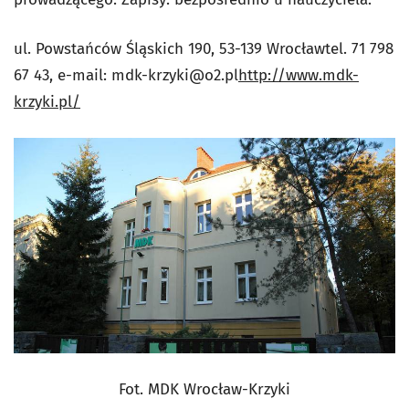
ul. Powstańców Śląskich 190, 53-139 Wrocławtel. 71 798
67 43, e-mail:
mdk-krzyki@o2.pl
http://www.mdk-
krzyki.pl/
Fot. MDK Wrocław-Krzyki