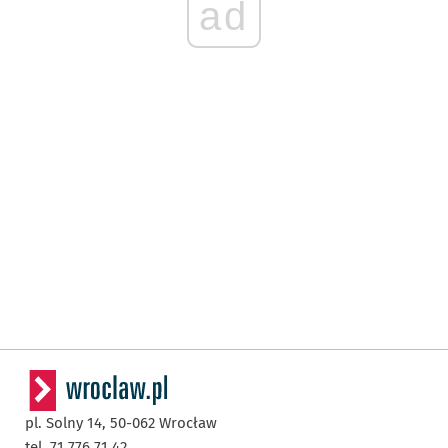
ad
pl. Solny 14,
50-062
Wrocław
tel. 71 776 71 42