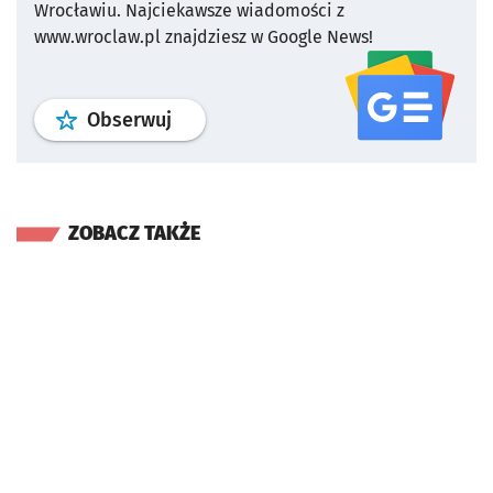
Wrocławiu.
Najciekawsze wiadomości z
www.wroclaw.pl znajdziesz w Google News!
profil
google news
serwisu wroclaw
Obserwuj
ZOBACZ TAKŻE