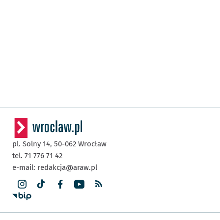
pl. Solny 14,
50-062
Wrocław
tel. 71 776 71 42
e-mail:
redakcja@araw.pl