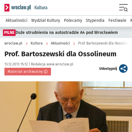
Serwis informacyjny wroclaw.pl podserwis: Kultura
Menu
Aktualności
Wydział Kultury
Polecamy
Stypendia
Festiwale
PILNE
Duże utrudnienia na autostradzie A4 pod Wrocławiem
wroclaw.pl
Kultura
Aktualności
Prof. Bartoszewski dla Ossoline
Prof. Bartoszewski dla Ossolineum
Data publikacji:
Autor:
13.12.2013 15:12 |
Redakcja www.wroclaw.pl
artykuł
Udostępnij
Materiał archiwalny
Kliknij, aby powiększyć