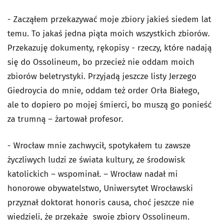
- Zacząłem przekazywać moje zbiory jakieś siedem lat
temu. To jakaś jedna piąta moich wszystkich zbiorów.
Przekazuję dokumenty, rękopisy - rzeczy, które nadają
się do Ossolineum, bo przecież nie oddam moich
zbiorów beletrystyki. Przyjadą jeszcze listy Jerzego
Giedroycia do mnie, oddam też order Orła Białego,
ale to dopiero po mojej śmierci, bo muszą go ponieść
za trumną – żartował profesor.
- Wrocław mnie zachwycił, spotykałem tu zawsze
życzliwych ludzi ze świata kultury, ze środowisk
katolickich – wspominał. – Wrocław nadał mi
honorowe obywatelstwo, Uniwersytet Wrocławski
przyznał doktorat honoris causa, choć jeszcze nie
wiedzieli, że przekażę swoje zbiory Ossolineum.