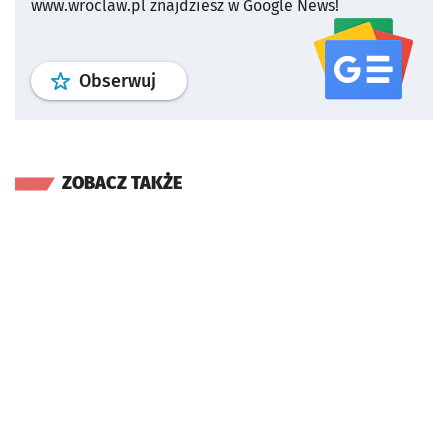
www.wroclaw.pl znajdziesz w Google News!
profil
google news
serwisu wroclaw
Obserwuj
ZOBACZ TAKŻE