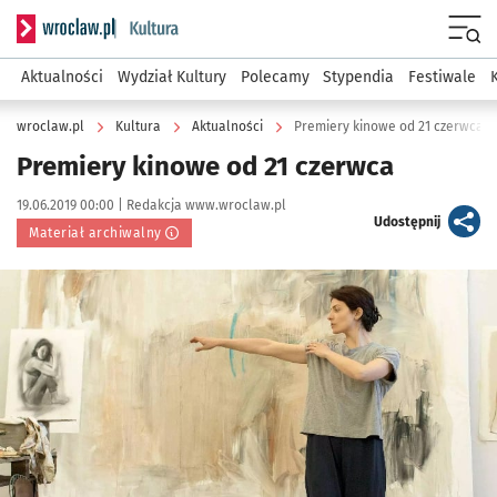
Serwis informacyjny wroclaw.pl podserwis: Kultura
Menu
Aktualności
Wydział Kultury
Polecamy
Stypendia
Festiwale
wroclaw.pl
Kultura
Aktualności
Premiery kinowe od 21 czerwca
Premiery kinowe od 21 czerwca
Data publikacji:
Autor:
19.06.2019 00:00 |
Redakcja www.wroclaw.pl
artykuł
Udostępnij
Materiał archiwalny
Kliknij, aby powiększyć