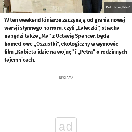
Kadr z filmu „Petra”
W ten weekend kiniarze zaczynają od grania nowej
wersji słynnego horroru, czyli „Laleczki”, stracha
napędzi także „Ma” z Octavią Spencer, będą
komediowe „Oszustki”, ekologiczny w wymowie
film „Kobieta idzie na wojnę” i „Petra” o rodzinnych
tajemnicach.
REKLAMA
ad