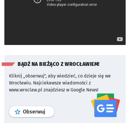
BĄDŹ NA BIEŻĄCO Z WROCŁAWIEM!
Kliknij „obserwuj”, aby wiedzieć, co dzieje się we
Wrocławiu.
Najciekawsze wiadomości z
www.wroclaw.pl znajdziesz w Google News!
profil
google news
serwisu wroclaw
Obserwuj