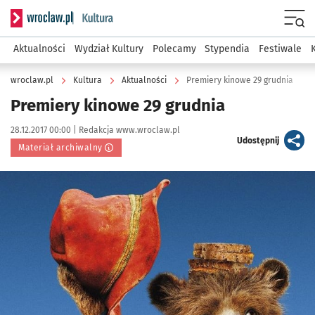
Serwis informacyjny wroclaw.pl podserwis: Kultura
Menu
Aktualności
Wydział Kultury
Polecamy
Stypendia
Festiwale
wroclaw.pl
Kultura
Aktualności
Premiery kinowe 29 grudnia
Premiery kinowe 29 grudnia
Data publikacji:
Autor:
28.12.2017 00:00 |
Redakcja www.wroclaw.pl
artykuł
Udostępnij
Materiał archiwalny
Kliknij, aby powiększyć