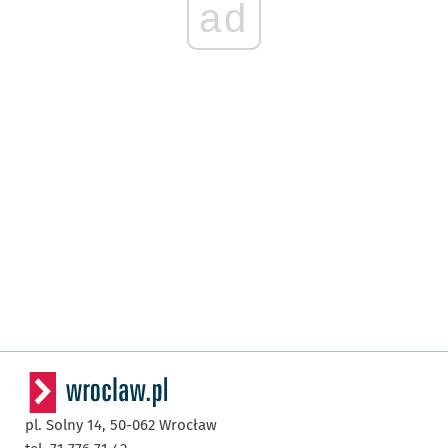
ad
pl. Solny 14,
50-062
Wrocław