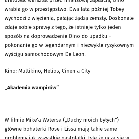
uratować warsztat przed finansową zapaścią, Dino
wrabia go w przestępstwo. Dwa lata później Tobey
wychodzi z więzienia, pałając żądzą zemsty. Doskonale
zdaje sobie sprawę z tego, że istnieje tylko jeden
sposób na doprowadzenie Dino do upadku -
pokonanie go w legendarnym i niezwykle ryzykownym
wyścigu samochodowym De Leon.
Kino: Multikino, Helios, Cinema City
„Akademia wampirów”
W filmie Mike’a Watersa („Duchy moich byłych”)
główne bohaterki Rose i Lissa mają takie same
problemy jak wszystkie nastolatki, tyle że uczą się w