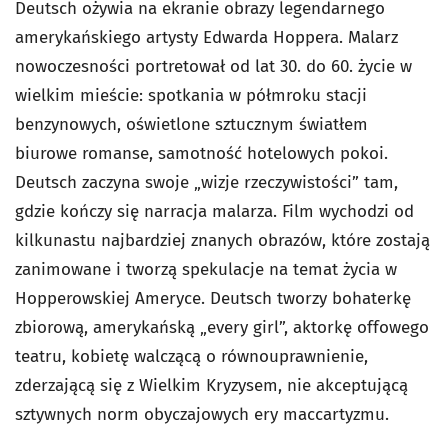
Deutsch ożywia na ekranie obrazy legendarnego
amery­kańskiego artysty Edwarda Hoppera. Malarz
nowoczesno­ści portretował od lat 30. do 60. życie w
wielkim mieście: spotkania w półmroku stacji
benzynowych, oświetlone sztucznym światłem
biurowe romanse, samotność hotelo­wych pokoi.
Deutsch zaczyna swoje „wizje rzeczywistości” tam,
gdzie kończy się narracja malarza. Film wycho­dzi od
kilkunastu najbardziej znanych obrazów, które zostają
zanimowane i tworzą spekulacje na temat życia w
Hopperowskiej Ameryce. Deutsch tworzy bohaterkę
zbiorową, amerykańską „every girl”, aktorkę offowego
teatru, kobietę walczącą o równouprawnienie,
zderzającą się z Wielkim Kryzysem, nie akceptującą
sztywnych norm obyczajowych ery maccartyzmu.