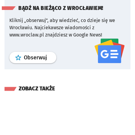
BĄDŹ NA BIEŻĄCO Z WROCŁAWIEM!
Kliknij „obserwuj”, aby wiedzieć, co dzieje się we
Wrocławiu.
Najciekawsze wiadomości z
www.wroclaw.pl znajdziesz w Google News!
profil
google news
serwisu wroclaw
Obserwuj
ZOBACZ TAKŻE