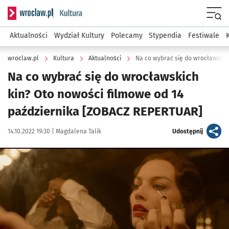
Serwis informacyjny wroclaw.pl podserwis: Kultura
Menu
Aktualności
Wydział Kultury
Polecamy
Stypendia
Festiwale
wroclaw.pl
Kultura
Aktualności
Na co wybrać się do wrocławskich
kin? Oto nowości filmowe od 14
października [ZOBACZ REPERTUAR]
Data publikacji:
Autor:
artykuł
14.10.2022 19:30 |
Magdalena Talik
Udostępnij
Kliknij, aby powiększyć