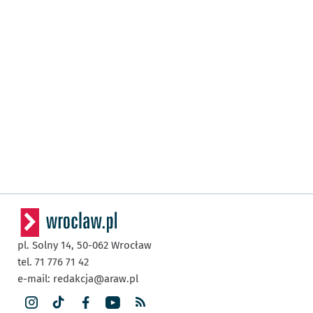
pl. Solny 14,
50-062
Wrocław
tel. 71 776 71 42
e-mail:
redakcja@araw.pl