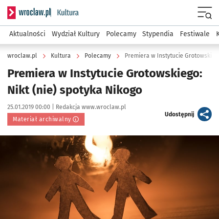
Serwis informacyjny wroclaw.pl podserwis: Kultura
Menu
Aktualności
Wydział Kultury
Polecamy
Stypendia
Festiwale
wroclaw.pl
Kultura
Polecamy
Premiera w Instytucie Grotowskiego
Premiera w Instytucie Grotowskiego:
Nikt (nie) spotyka Nikogo
Data publikacji:
Autor:
25.01.2019 00:00 |
Redakcja www.wroclaw.pl
artykuł
Udostępnij
Materiał archiwalny
Kliknij, aby powiększyć