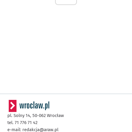
pl. Solny 14,
50-062
Wrocław
tel. 71 776 71 42
e-mail:
redakcja@araw.pl