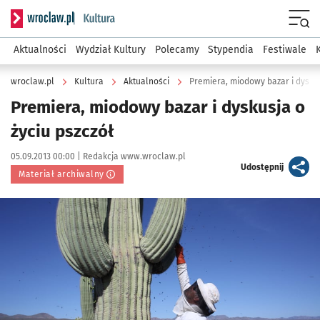
Serwis informacyjny wroclaw.pl podserwis: Kultura
Menu
Aktualności
Wydział Kultury
Polecamy
Stypendia
Festiwale
wroclaw.pl
Kultura
Aktualności
Premiera, miodowy bazar i dyskus
Premiera, miodowy bazar i dyskusja o
życiu pszczół
Data publikacji:
Autor:
05.09.2013 00:00 |
Redakcja www.wroclaw.pl
artykuł
Udostępnij
Materiał archiwalny
Kliknij, aby powiększyć