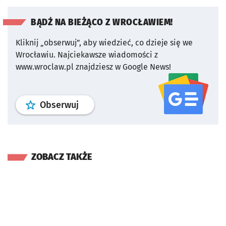
BĄDŹ NA BIEŻĄCO Z WROCŁAWIEM!
Kliknij „obserwuj”, aby wiedzieć, co dzieje się we
Wrocławiu.
Najciekawsze wiadomości z
www.wroclaw.pl znajdziesz w Google News!
profil
google news
serwisu wroclaw
Obserwuj
ZOBACZ TAKŻE