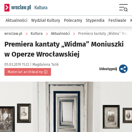
Serwis informacyjny wroclaw.pl podserwis: Kultura
Menu
Aktualności
Wydział Kultury
Polecamy
Stypendia
Festiwale
wroclaw.pl
Kultura
Aktualności
Premiera kantaty „Widma” Moniu
Premiera kantaty „Widma” Moniuszki
w Operze Wrocławskiej
Data publikacji:
Autor:
05.03.2019 11:22 |
Magdalena Talik
artykuł
Udostępnij
Materiał archiwalny
Kliknij, aby powiększyć