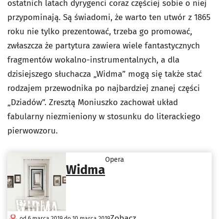
ostatnich latach dyrygenci coraz częściej sobie o niej
przypominają. Są świadomi, że warto ten utwór z 1865
roku nie tylko prezentować, trzeba go promować,
zwłaszcza że partytura zawiera wiele fantastycznych
fragmentów wokalno-instrumentalnych, a dla
dzisiejszego słuchacza „Widma” mogą się także stać
rodzajem przewodnika po najbardziej znanej części
„Dziadów”. Zresztą Moniuszko zachował układ
fabularny niezmieniony w stosunku do literackiego
pierwowzoru.
Opera
Widma
Zobacz
od 6 marca 2019 do 10 marca 2019