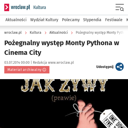
Serwis informacyjny wroclaw.pl podserwis: Kultura
Menu
Aktualności
Wydział Kultury
Polecamy
Stypendia
Festiwale
wroclaw.pl
Kultura
Aktualności
Pożegnalny występ Monty Python
Pożegnalny występ Monty Pythona w
Cinema City
Data publikacji:
Autor:
03.07.2014 00:00 |
Redakcja www.wroclaw.pl
artykuł
Udostępnij
Materiał archiwalny
Kliknij, aby powiększyć