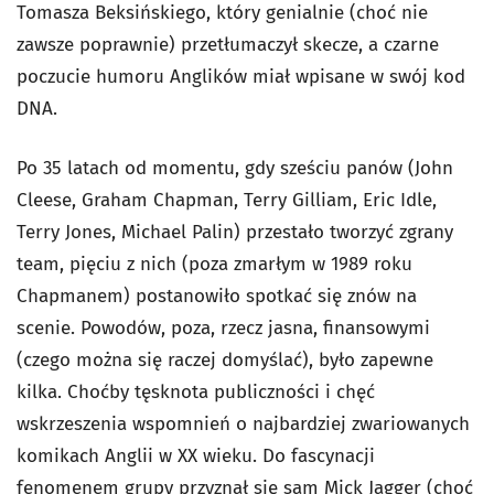
Tomasza Beksińskiego, który genialnie (choć nie
zawsze poprawnie) przetłumaczył skecze, a czarne
poczucie humoru Anglików miał wpisane w swój kod
DNA.
Po 35 latach od momentu, gdy sześciu panów (John
Cleese, Graham Chapman, Terry Gilliam, Eric Idle,
Terry Jones, Michael Palin) przestało tworzyć zgrany
team, pięciu z nich (poza zmarłym w 1989 roku
Chapmanem) postanowiło spotkać się znów na
scenie. Powodów, poza, rzecz jasna, finansowymi
(czego można się raczej domyślać), było zapewne
kilka. Choćby tęsknota publiczności i chęć
wskrzeszenia wspomnień o najbardziej zwariowanych
komikach Anglii w XX wieku. Do fascynacji
fenomenem grupy przyznał się sam Mick Jagger (choć