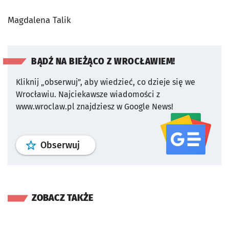
Magdalena Talik
BĄDŹ NA BIEŻĄCO Z WROCŁAWIEM!
Kliknij „obserwuj”, aby wiedzieć, co dzieje się we
Wrocławiu.
Najciekawsze wiadomości z
www.wroclaw.pl znajdziesz w Google News!
profil
google news
serwisu wroclaw
Obserwuj
ZOBACZ TAKŻE