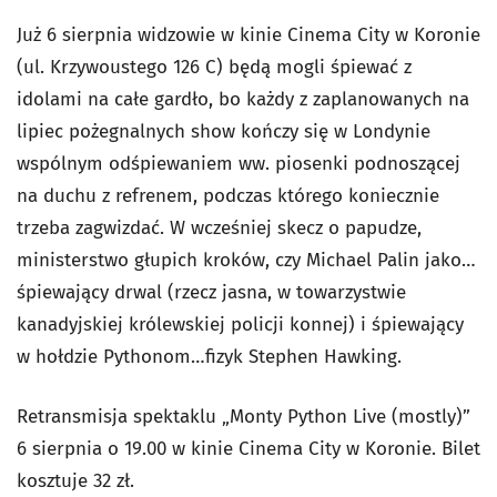
Już 6 sierpnia widzowie w kinie Cinema City w Koronie
(ul. Krzywoustego 126 C) będą mogli śpiewać z
idolami na całe gardło, bo każdy z zaplanowanych na
lipiec pożegnalnych show kończy się w Londynie
wspólnym odśpiewaniem ww. piosenki podnoszącej
na duchu z refrenem, podczas którego koniecznie
trzeba zagwizdać. W wcześniej skecz o papudze,
ministerstwo głupich kroków, czy Michael Palin jako…
śpiewający drwal (rzecz jasna, w towarzystwie
kanadyjskiej królewskiej policji konnej) i śpiewający
w hołdzie Pythonom…fizyk Stephen Hawking.
Retransmisja spektaklu „Monty Python Live (mostly)”
6 sierpnia o 19.00 w kinie Cinema City w Koronie. Bilet
kosztuje 32 zł.