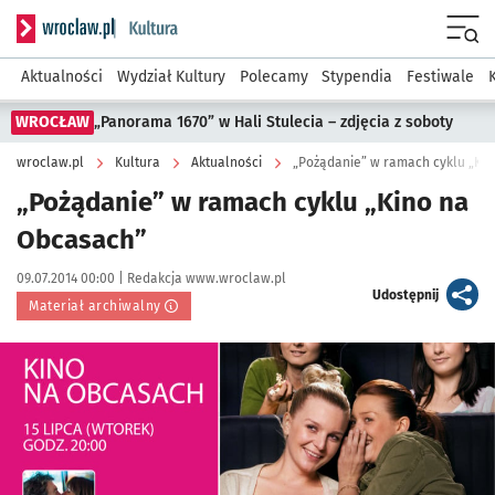
Serwis informacyjny wroclaw.pl podserwis: Kultura
Menu
Aktualności
Wydział Kultury
Polecamy
Stypendia
Festiwale
WROCŁAW
„Panorama 1670” w Hali Stulecia – zdjęcia z soboty
wroclaw.pl
Kultura
Aktualności
„Pożądanie” w ramach cyklu „Ki
„Pożądanie” w ramach cyklu „Kino na
Obcasach”
Data publikacji:
Autor:
09.07.2014 00:00 |
Redakcja www.wroclaw.pl
artykuł
Udostępnij
Materiał archiwalny
Kliknij, aby powiększyć