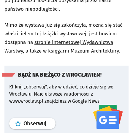
po jubileuszu 100-lecia odzyskania przez nasze
państwo niepodległości.
Mimo że wystawa już się zakończyła, można się stać
właścicielem tej książki wystawowej, jest bowiem
dostępna na
stronie internetowej Wydawnictwa
Warstwy
, a także w księgarni Muzeum Architektury.
BĄDŹ NA BIEŻĄCO Z WROCŁAWIEM!
Kliknij „obserwuj”, aby wiedzieć, co dzieje się we
Wrocławiu.
Najciekawsze wiadomości z
www.wroclaw.pl znajdziesz w Google News!
profil
google news
serwisu wroclaw
Obserwuj