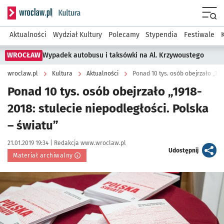
Serwis informacyjny wroclaw.pl podserwis: Kultura
Menu
Aktualności
Wydział Kultury
Polecamy
Stypendia
Festiwale
WROCŁAW
Wypadek autobusu i taksówki na Al. Krzywoustego
wroclaw.pl
Kultura
Aktualności
Ponad 10 tys. osób obejrzało „191
Ponad 10 tys. osób obejrzało „1918-
2018: stulecie niepodległości. Polska
– światu”
Data publikacji:
Autor:
21.01.2019 19:34 |
Redakcja www.wroclaw.pl
artykuł
Udostępnij
Materiał archiwalny
Kliknij, aby powiększyć