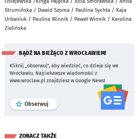
Osiejewska /Kinga Pajęcka / Julia Smorawska / Anita
Strumińska / Dawid Szoma / Paulina Sychta / Kaja
Urbaniuk / Paulina Winnik / Paweł Winnik / Karolina
Zielińska
BĄDŹ NA BIEŻĄCO Z WROCŁAWIEM!
Kliknij „obserwuj”, aby wiedzieć, co dzieje się we
Wrocławiu.
Najciekawsze wiadomości z
www.wroclaw.pl znajdziesz w Google News!
profil
google news
serwisu wroclaw
Obserwuj
ZOBACZ TAKŻE