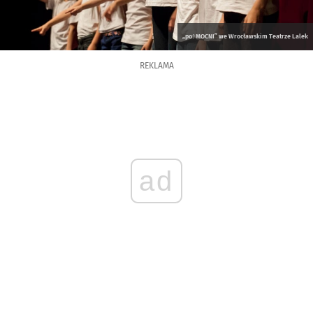
„po÷MOCNI” we Wrocławskim Teatrze Lalek
REKLAMA
ad