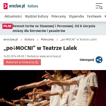
Serwis informacyjny wroclaw.pl podserwis: Kultura
Menu
Aktualności
Wydział Kultury
Polecamy
Stypendia
Festiwale
PILNE
Remont torów na Stawowej i Peronowej. Od 8 sierpnia
zmiany dla kierowców i pasażerów
wroclaw.pl
Kultura
Polecamy
„po÷MOCNI” w Teatrze Lalek
„po÷MOCNI” w Teatrze Lalek
Data publikacji:
Autor:
14.02.2014 00:00 |
Redakcja www.wroclaw.pl
artykuł
Udostępnij
Materiał archiwalny
Kliknij, aby powiększyć