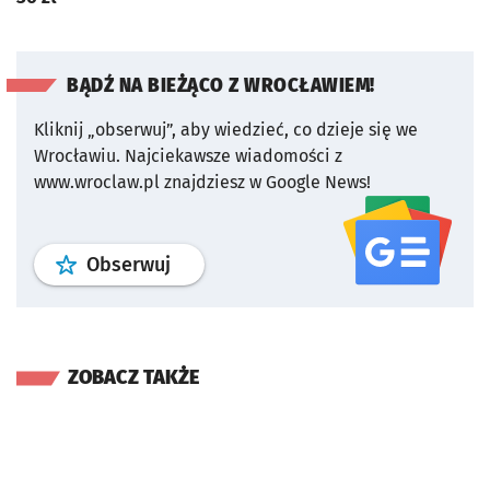
BĄDŹ NA BIEŻĄCO Z WROCŁAWIEM!
Kliknij „obserwuj”, aby wiedzieć, co dzieje się we
Wrocławiu.
Najciekawsze wiadomości z
www.wroclaw.pl znajdziesz w Google News!
profil
google news
serwisu wroclaw
Obserwuj
ZOBACZ TAKŻE