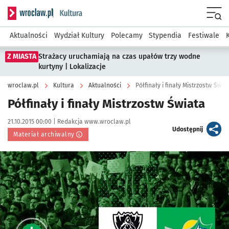
Serwis informacyjny wroclaw.pl podserwis: Kultura
Menu
Aktualności
Wydział Kultury
Polecamy
Stypendia
Festiwale
Z MIASTA
Strażacy uruchamiają na czas upałów trzy wodne
kurtyny | Lokalizacje
wroclaw.pl
Kultura
Aktualności
Półfinały i finały Mistrzostw Świa
Półfinały i finały Mistrzostw Świata
Data publikacji:
Autor:
21.10.2015 00:00 |
Redakcja www.wroclaw.pl
artykuł
Udostępnij
Materiał archiwalny
Kliknij, aby powiększyć