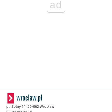
ad
pl. Solny 14,
50-062
Wrocław