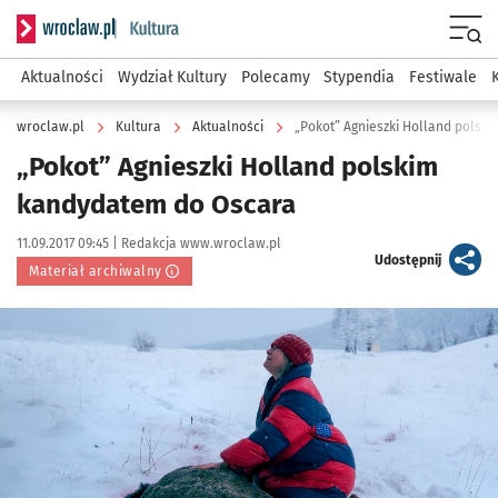
Serwis informacyjny wroclaw.pl podserwis: Kultura
Menu
Aktualności
Wydział Kultury
Polecamy
Stypendia
Festiwale
wroclaw.pl
Kultura
Aktualności
„Pokot” Agnieszki Holland polsk
„Pokot” Agnieszki Holland polskim
kandydatem do Oscara
Data publikacji:
Autor:
11.09.2017 09:45 |
Redakcja www.wroclaw.pl
artykuł
Udostępnij
Materiał archiwalny
Kliknij, aby powiększyć