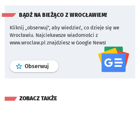
BĄDŹ NA BIEŻĄCO Z WROCŁAWIEM!
Kliknij „obserwuj”, aby wiedzieć, co dzieje się we
Wrocławiu.
Najciekawsze wiadomości z
www.wroclaw.pl znajdziesz w Google News!
profil
google news
serwisu wroclaw
Obserwuj
ZOBACZ TAKŻE