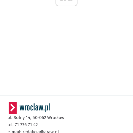
pl. Solny 14,
50-062
Wrocław
tel. 71 776 71 42
e-mail:
redakcja@araw.pl