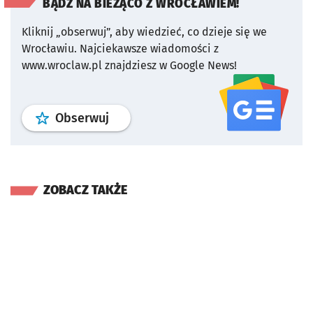
BĄDŹ NA BIEŻĄCO Z WROCŁAWIEM!
Kliknij „obserwuj”, aby wiedzieć, co dzieje się we
Wrocławiu.
Najciekawsze wiadomości z
www.wroclaw.pl znajdziesz w Google News!
profil
google news
serwisu wroclaw
Obserwuj
ZOBACZ TAKŻE