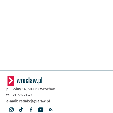
pl. Solny 14,
50-062
Wrocław
tel. 71 776 71 42
e-mail:
redakcja@araw.pl