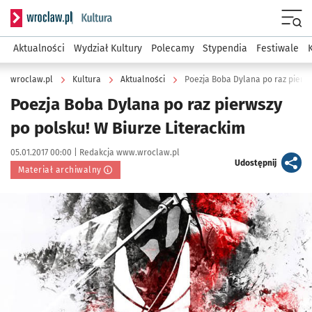
Serwis informacyjny wroclaw.pl podserwis: Kultura
Menu
Aktualności
Wydział Kultury
Polecamy
Stypendia
Festiwale
wroclaw.pl
Kultura
Aktualności
Poezja Boba Dylana po raz pierws
Poezja Boba Dylana po raz pierwszy
po polsku! W Biurze Literackim
Data publikacji:
Autor:
05.01.2017 00:00 |
Redakcja www.wroclaw.pl
artykuł
Udostępnij
Materiał archiwalny
Kliknij, aby powiększyć