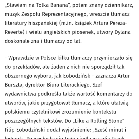
„Stawiam na Tolka Banana”, potem znany dziennikarz,
muzyk Zespołu Reprezentacyjnego, wreszcie tłumacz
literatury hiszpańskiej (m.in. książek Artura Pereza-
Reverte) i wielu angielskich piosenek, utwory Dylana
doskonale zna i tłumaczy od lat.
- Wprawdzie w Polsce kilku tłumaczy przymierzało się
do przekładów, ale żaden z nich nie sporządził tak
obszernego wyboru, jak Łobodzińsk - zaznacza Artur
Burszta, dyrektor Biura Literackiego. Szef
wydawnictwa podkreśla także wartość komentarzy do
utworów, jakie przygotował tłumacz, a które ułatwią
polskiemu czytelnikowi zrozumienie kontekstu
poszczególnych tekstów. Do „Like a Rolling Stone”
Filip Łobodziński dodał wyjaśnienie: „Sześć minut i
legenda. Po wysłuchaniu tego singla w radiu Frank