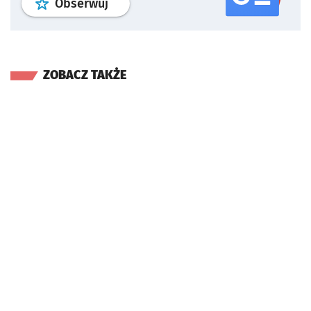
profil
google news
serwisu wroclaw
Obserwuj
ZOBACZ TAKŻE