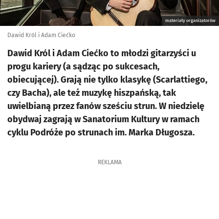
materiały organizatorów
Dawid Król i Adam Ciećko
Dawid Król i Adam Ciećko to młodzi gitarzyści u
progu kariery (a sądząc po sukcesach,
obiecującej). Grają nie tylko klasykę (Scarlattiego,
czy Bacha), ale też muzykę hiszpańską, tak
uwielbianą przez fanów sześciu strun. W niedzielę
obydwaj zagrają w Sanatorium Kultury w ramach
cyklu Podróże po strunach im. Marka Długosza.
REKLAMA