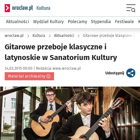
Serwis informacyjny wroclaw.pl podserwis: Kultura
Menu
Aktualności
Wydział Kultury
Polecamy
Stypendia
Festiwale
wroclaw.pl
Kultura
Aktualności
Gitarowe przeboje klasyczne i la
Gitarowe przeboje klasyczne i
latynoskie w Sanatorium Kultury
Data publikacji:
Autor:
24.03.2015 00:00 |
Redakcja www.wroclaw.pl
artykuł
Udostępnij
Materiał archiwalny
Kliknij, aby powiększyć