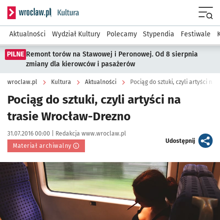
Serwis informacyjny wroclaw.pl podserwis: Kultura
Menu
Aktualności
Wydział Kultury
Polecamy
Stypendia
Festiwale
PILNE
Remont torów na Stawowej i Peronowej. Od 8 sierpnia
zmiany dla kierowców i pasażerów
wroclaw.pl
Kultura
Aktualności
Pociąg do sztuki, czyli artyści n
Pociąg do sztuki, czyli artyści na
trasie Wrocław-Drezno
Data publikacji:
Autor:
31.07.2016 00:00 |
Redakcja www.wroclaw.pl
artykuł
Udostępnij
Materiał archiwalny
Kliknij, aby powiększyć