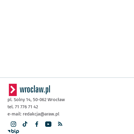
pl. Solny 14,
50-062
Wrocław
tel. 71 776 71 42
e-mail:
redakcja@araw.pl