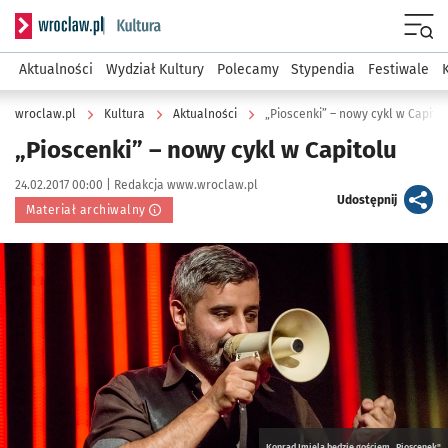
Serwis informacyjny wroclaw.pl podserwis: Kultura
Menu
Aktualności
Wydział Kultury
Polecamy
Stypendia
Festiwale
wroclaw.pl
Kultura
Aktualności
„Pioscenki” – nowy cykl w Capito
„Pioscenki” – nowy cykl w Capitolu
Data publikacji:
Autor:
24.02.2017 00:00 |
Redakcja www.wroclaw.pl
artykuł
Udostępnij
Materiał archiwalny
Kliknij, aby powiększyć
Konrad Imiela będzie gościem „Pioscenek"