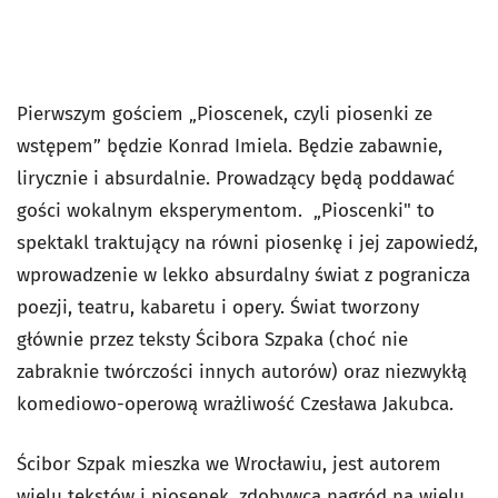
Pierwszym gościem „Pioscenek, czyli piosenki ze
wstępem” będzie Konrad Imiela. Będzie zabawnie,
lirycznie i absurdalnie. Prowadzący będą poddawać
gości wokalnym eksperymentom. „Pioscenki" to
spektakl traktujący na równi piosenkę i jej zapowiedź,
wprowadzenie w lekko absurdalny świat z pogranicza
poezji, teatru, kabaretu i opery. Świat tworzony
głównie przez teksty Ścibora Szpaka (choć nie
zabraknie twórczości innych autorów) oraz niezwykłą
komediowo-operową wrażliwość Czesława Jakubca.
Ścibor Szpak mieszka we Wrocławiu, jest autorem
wielu tekstów i piosenek, zdobywcą nagród na wielu