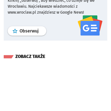
Kliknij „obserwuj”, aby wiedzieć, co dzieje się we
Wrocławiu.
Najciekawsze wiadomości z
www.wroclaw.pl znajdziesz w Google News!
profil
google news
serwisu wroclaw
Obserwuj
ZOBACZ TAKŻE