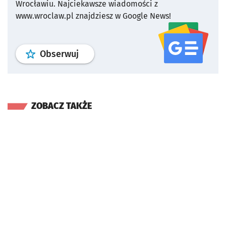
Wrocławiu.
Najciekawsze wiadomości z
www.wroclaw.pl znajdziesz w Google News!
profil
google news
serwisu wroclaw
Obserwuj
ZOBACZ TAKŻE