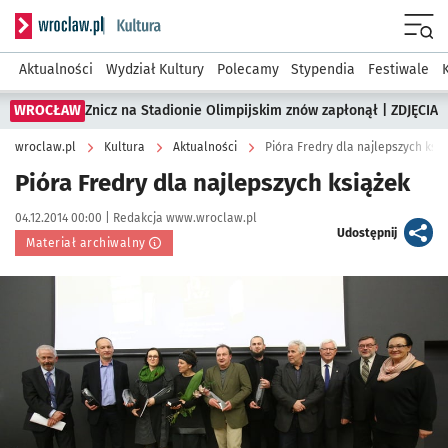
Serwis informacyjny wroclaw.pl podserwis: Kultura
Menu
Aktualności
Wydział Kultury
Polecamy
Stypendia
Festiwale
WROCŁAW
Znicz na Stadionie Olimpijskim znów zapłonął | ZDJĘCIA
wroclaw.pl
Kultura
Aktualności
Pióra Fredry dla najlepszych ksi
Pióra Fredry dla najlepszych książek
Data publikacji:
Autor:
04.12.2014 00:00 |
Redakcja www.wroclaw.pl
artykuł
Udostępnij
Materiał archiwalny
Kliknij, aby powiększyć