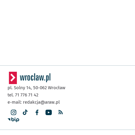
pl. Solny 14,
50-062
Wrocław
tel. 71 776 71 42
e-mail:
redakcja@araw.pl