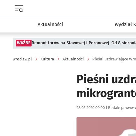
Menu główne portalu wroclaw.pl
Aktualności
Wydział K
WAŻNE
Remont torów na Stawowej i Peronowej. Od 8 sierpni
wroclaw.pl
Kultura
Aktualności
Pieśni uzdrawiające Wro
Pieśni uzd
mikrogrant
Data publikacji:
Autor:
28.05.2020 00:00 |
Redakcja www.w
Kliknij, aby powiększyć