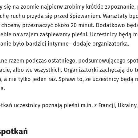
y się na zoomie najpierw zrobimy krótkie zapoznanie,
ochę ruchu przyda się przed śpiewaniem. Warsztaty bę
ę chcemy przeznaczyć około 20 minut. Dodatkowo będz
siebie nawzajem zaśpiewamy pieśni. Uczestnicy będą m
kanie było bardziej intymne– dodaje organizatorka.
rane razem podczas ostatniego, podsumowującego spot
cie, albo we wszystkich. Organizatorki zachęcają do t
ń, a nie tylko jeden raz. Sprawi to, że uczestnicy będą 
a.
kań uczestnicy poznają pieśni m.in. z Francji, Ukrainy, 
spotkań