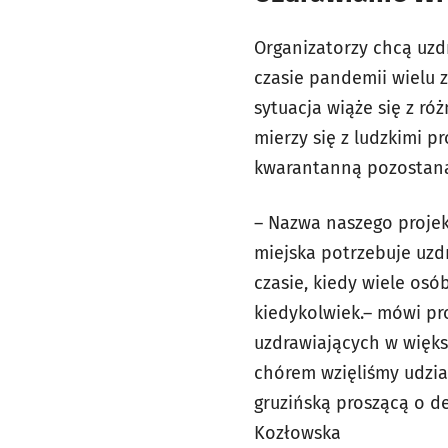
Organizatorzy chcą uzdr
czasie pandemii wielu 
sytuacja wiąże się z ró
mierzy się z ludzkimi p
kwarantanną pozostaną 
– Nazwa naszego projek
miejska potrzebuje uzd
czasie, kiedy wiele osó
kiedykolwiek.– mówi pr
uzdrawiających w więks
chórem wzięliśmy udział
gruzińską proszącą o des
Kozłowska