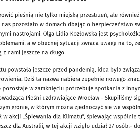
owić pieśnią nie tylko miejską przestrzeń, ale równie
z nas pozostało w domach dbając o bezpieczeństwo swo
żnymi nastrojami. Olga Lidia Kozłowska jest psycholożk
roblemami, a w obecnej sytuacji zwraca uwagę na to, ż
z nami jeszcze na długo.
tu powstała jeszcze przed pandemią, idea była związa
rowienia. Dziś ta nazwa nabiera zupełnie nowego zna
b pozostaje w zamknięciu potrzebuje spotkania z innym
owadząca Pieśni uzdrawiające Wrocław - Skupiliśmy si
zym gronie, w którym można zjednoczyć się we wspólne
 w akcji „Śpiewania dla Klimatu”, śpiewając wspólnie 
zcz dla Australii, w tej akcji wzięło udział 27 osób.– d