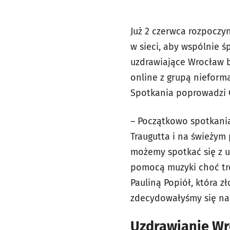
Już 2 czerwca rozpoczy
w sieci, aby wspólnie 
uzdrawiające Wrocław 
online z grupą nieforma
Spotkania poprowadzi O
– Początkowo spotkania
Traugutta i na świeżym
możemy spotkać się z u
pomocą muzyki choć tro
Pauliną Popiół, która z
zdecydowałyśmy się na 
Uzdrawianie Wr