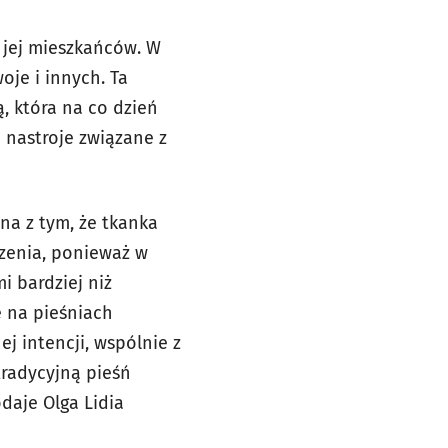
ż jej mieszkańców. W
je i innych. Ta
ą, która na co dzień
e nastroje związane z
na z tym, że tkanka
czenia, ponieważ w
i bardziej niż
ę na pieśniach
j intencji, wspólnie z
tradycyjną pieśń
odaje Olga Lidia