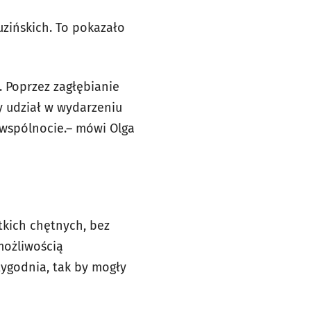
uzińskich. To pokazało
. Poprzez zagłębianie
y udział w wydarzeniu
 wspólnocie.– mówi Olga
tkich chętnych, bez
możliwością
tygodnia, tak by mogły