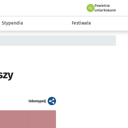
Powietrze
we Wrocławiu
Kultura
umiarkowane
Stypendia
Festiwale
szy
artykuł
Udostępnij