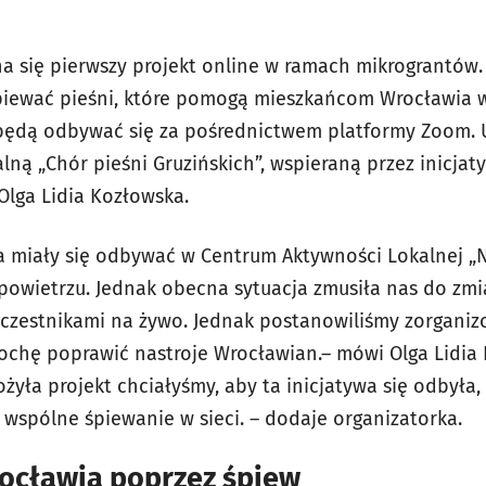
na się pierwszy projekt online w ramach mikrograntów. 
śpiewać pieśni, które pomogą mieszkańcom Wrocławia w 
będą odbywać się za pośrednictwem platformy Zoom. U
lną „Chór pieśni Gruzińskich”, wspieraną przez inicjat
lga Lidia Kozłowska.
 miały się odbywać w Centrum Aktywności Lokalnej „No
 powietrzu. Jednak obecna sytuacja zmusiła nas do zmi
czestnikami na żywo. Jednak postanowiliśmy zorganizo
chę poprawić nastroje Wrocławian.– mówi Olga Lidia 
łożyła projekt chciałyśmy, aby ta inicjatywa się odbyła,
wspólne śpiewanie w sieci. – dodaje organizatorka.
ocławia poprzez śpiew