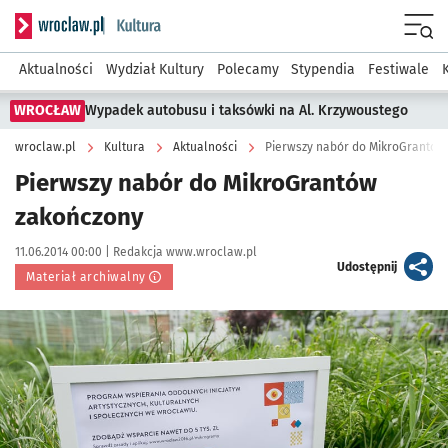
Serwis informacyjny wroclaw.pl podserwis: Kultura
Menu
Aktualności
Wydział Kultury
Polecamy
Stypendia
Festiwale
WROCŁAW
Wypadek autobusu i taksówki na Al. Krzywoustego
wroclaw.pl
Kultura
Aktualności
Pierwszy nabór do MikroGrantów
Pierwszy nabór do MikroGrantów
zakończony
Data publikacji:
Autor:
11.06.2014 00:00 |
Redakcja www.wroclaw.pl
artykuł
Udostępnij
Materiał archiwalny
Kliknij, aby powiększyć