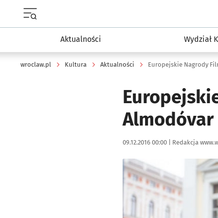
Menu główne portalu wroclaw.pl
Aktualności
Wydział K
wroclaw.pl
Kultura
Aktualności
Europejskie Nagrody Fi
Europejski
Almodóvar 
Data publikacji:
Autor:
09.12.2016 00:00 |
Redakcja www.w
Kliknij, aby powiększyć