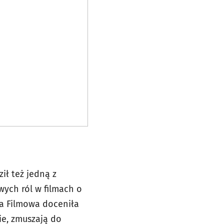
ł też jedną z
wych ról w filmach o
ia Filmowa doceniła
ie, zmuszają do