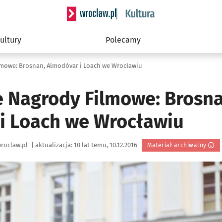
Serwis informacyjny wroclaw.pl podserwis: 
ultury
Polecamy
lmowe: Brosnan, Almodóvar i Loach we Wrocławiu
e Nagrody Filmowe: Brosna
i Loach we Wrocławiu
roclaw.pl
|
aktualizacja:
10 lat temu, 10.12.2016
Materiał archiwalny