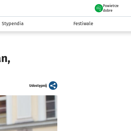
Powietrze
we Wrocławiu
Kultura
dobre
Stypendia
Festiwale
n,
artykuł
Udostępnij