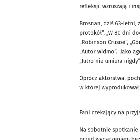
refleksji, wzruszają i ins
Brosnan, dziś 63-letni,
protokół”, „W 80 dni doo
„Robinson Crusoe”, „Gó
„Autor widmo”. Jako age
„Jutro nie umiera nigdy”
Oprócz aktorstwa, pocho
w której wyprodukował 
Fani czekający na przy
Na sobotnie spotkanie 
przed wydarzeniem bezs