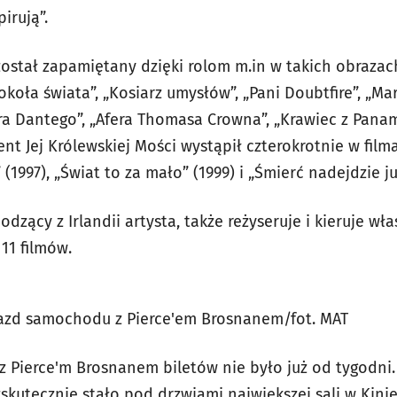
pirują”.
 został zapamiętany dzięki rolom m.in w takich obrazac
koła świata”, „Kosiarz umysłów”, „Pani Doubtfire”, „Mar
ra Dantego”, „Afera Thomasa Crowna”, „Krawiec z Pana
nt Jej Królewskiej Mości wystąpił czterokrotnie w film
 (1997), „Świat to za mało” (1999) i „Śmierć nadejdzie ju
dzący z Irlandii artysta, także reżyseruje i kieruje wł
11 filmów.
jazd samochodu z Pierce'em Brosnanem/fot. MAT
z Pierce'm Brosnanem biletów nie było już od tygodni.
kutecznie stało pod drzwiami największej sali w Kini