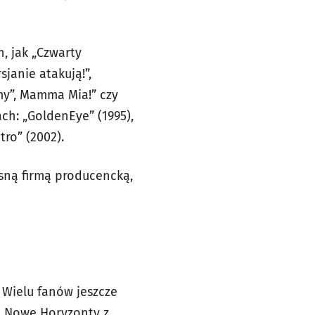
h, jak „Czwarty
sjanie atakują!”,
my”, Mamma Mia!” czy
ach: „GoldenEye” (1995),
tro” (2002).
asną firmą producencką,
 Wielu fanów jeszcze
e Nowe Horyzonty z