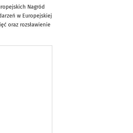
uropejskich Nagród
darzeń w Europejskiej
ięć oraz rozsławienie