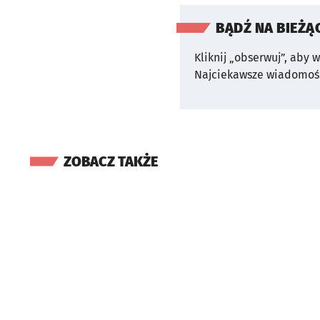
BĄDŹ NA BIEŻĄ
Kliknij „obserwuj”, aby 
Najciekawsze wiadomośc
ZOBACZ TAKŻE