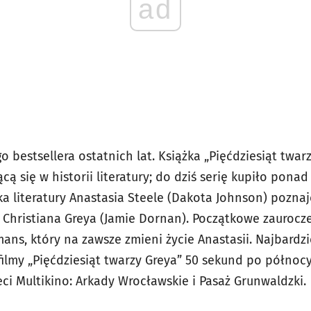
ad
o bestsellera ostatnich lat. Książka „Pięćdziesiąt twa
ącą się w historii literatury; do dziś serię kupiło pon
a literatury Anastasia Steele (Dakota Johnson) poznaj
 Christiana Greya (Jamie Dornan). Początkowe zaurocz
ans, który na zawsze zmieni życie Anastasii. Najbardz
filmy „Pięćdziesiąt twarzy Greya” 50 sekund po północ
ci Multikino: Arkady Wrocławskie i Pasaż Grunwaldzki.