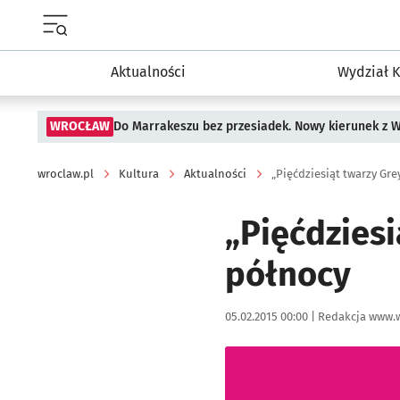
Menu główne portalu wroclaw.pl
Aktualności
Wydział K
WROCŁAW
Do Marrakeszu bez przesiadek. Nowy kierunek z 
wroclaw.pl
Kultura
Aktualności
„Pięćdziesiąt twarzy Gr
„Pięćdzies
północy
Data publikacji:
Autor:
05.02.2015 00:00 |
Redakcja www.w
Kliknij, aby powiększyć