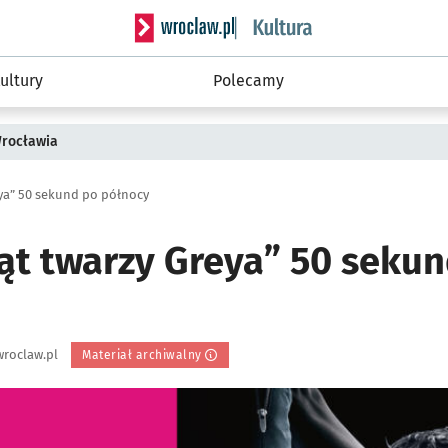
Serwis informacyjny wroclaw.pl podserwis: 
ultury
Polecamy
Wrocławia
eya” 50 sekund po północy
iąt twarzy Greya” 50 seku
roclaw.pl
Materiał archiwalny