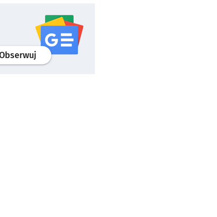
profil
google news
serwisu wroclaw.pl
Obserwuj