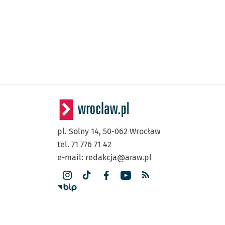
pl. Solny 14,
50-062
Wrocław
tel. 71 776 71 42
e-mail:
redakcja@araw.pl