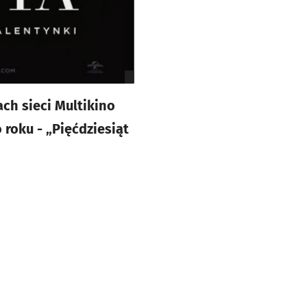
ch sieci Multikino
roku - „Pięćdziesiąt