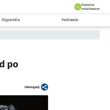
Powietrze
we Wrocławiu
Kultura
umiarkowane
Stypendia
Festiwale
nd po
artykuł
Udostępnij