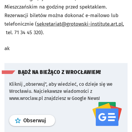
Mieszczańskim na godzinę przed spektaklem.
Rezerwacji biletów można dokonać e-mailowo lub
telefonicznie (
sekretariat@grotowski-institute.art.pl
,
tel. 71 34 45 320).
ak
BĄDŹ NA BIEŻĄCO Z WROCŁAWIEM!
Kliknij „obserwuj”, aby wiedzieć, co dzieje się we
Wrocławiu.
Najciekawsze wiadomości z
www.wroclaw.pl znajdziesz w Google News!
profil
google news
serwisu wroclaw
Obserwuj