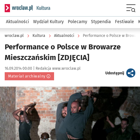
Serwis informacyjny wroclaw.pl podserwis: Kultura
Menu
Aktualności
Wydział Kultury
Polecamy
Stypendia
Festiwale
wroclaw.pl
Kultura
Aktualności
Performance o Polsce w Browarz
Performance o Polsce w Browarze
Mieszczańskim [ZDJĘCIA]
Data publikacji:
Autor:
16.09.2014 00:00 |
Redakcja www.wroclaw.pl
artykuł
Udostępnij
Materiał archiwalny
Kliknij, aby powiększyć