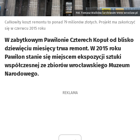
Fot. Tomasz Walków/archiwum www.wroclaw.pl
Całkowity koszt remontu to ponad 79 milionów złotych. Projekt ma zakończyć
się w czerwcu 2015 roku
W zabytkowym Pawilonie Czterech Kopuł od blisko
dziewięciu miesięcy trwa remont. W 2015 roku
Pawilon stanie się miejscem ekspozycji sztuki
współczesnej ze zbiorów wrocławskiego Muzeum
Narodowego.
REKLAMA