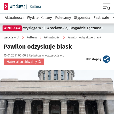
Serwis informacyjny wroclaw.pl podserwis: Kultura
Menu
Aktualności
Wydział Kultury
Polecamy
Stypendia
Festiwale
WROCŁAW
Przysięga w 10 Wrocławskiej Brygadzie Łączności
wroclaw.pl
Kultura
Aktualności
Pawilon odzyskuje blask
Pawilon odzyskuje blask
Data publikacji:
Autor:
15.01.2014 00:00 |
Redakcja www.wroclaw.pl
artykuł
Udostępnij
Materiał archiwalny
Kliknij, aby powiększyć