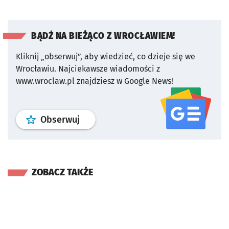
BĄDŹ NA BIEŻĄCO Z WROCŁAWIEM!
Kliknij „obserwuj”, aby wiedzieć, co dzieje się we
Wrocławiu.
Najciekawsze wiadomości z
www.wroclaw.pl znajdziesz w Google News!
profil
google news
serwisu wroclaw
Obserwuj
ZOBACZ TAKŻE