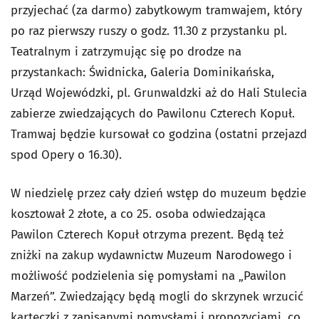
przyjechać (za darmo) zabytkowym tramwajem, który
po raz pierwszy ruszy o godz. 11.30 z przystanku pl.
Teatralnym i zatrzymując się po drodze na
przystankach: Świdnicka, Galeria Dominikańska,
Urząd Wojewódzki, pl. Grunwaldzki aż do Hali Stulecia
zabierze zwiedzających do Pawilonu Czterech Kopuł.
Tramwaj będzie kursował co godzina (ostatni przejazd
spod Opery o 16.30).
W niedzielę przez cały dzień wstęp do muzeum będzie
kosztował 2 złote, a co 25. osoba odwiedzająca
Pawilon Czterech Kopuł otrzyma prezent. Będą też
zniżki na zakup wydawnictw Muzeum Narodowego i
możliwość podzielenia się pomysłami na „Pawilon
Marzeń”. Zwiedzający będą mogli do skrzynek wrzucić
karteczki z zapisanymi pomysłami i propozycjami, co