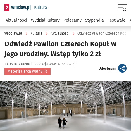
Serwis informacyjny wroclaw.pl podserwis: Kultura
Menu
Aktualności
Wydział Kultury
Polecamy
Stypendia
Festiwale
wroclaw.pl
Kultura
Aktualności
Odwiedź Pawilon Czterech Kopuł w
Odwiedź Pawilon Czterech Kopuł w
jego urodziny. Wstęp tylko 2 zł
Data publikacji:
Autor:
23.06.2017 00:00 |
Redakcja www.wroclaw.pl
artykuł
Udostępnij
Materiał archiwalny
Kliknij, aby powiększyć