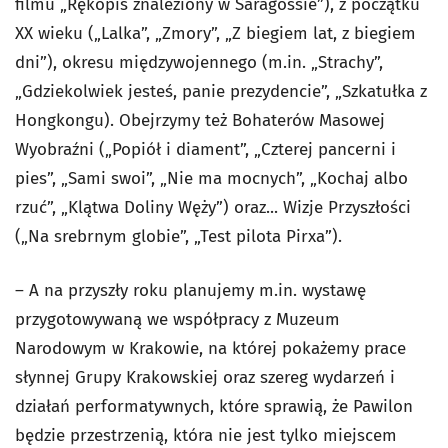
filmu „Rękopis znaleziony w Saragossie”), z początku
XX wieku („Lalka”, „Zmory”, „Z biegiem lat, z biegiem
dni”), okresu międzywojennego (m.in. „Strachy”,
„Gdziekolwiek jesteś, panie prezydencie”, „Szkatułka z
Hongkongu). Obejrzymy też Bohaterów Masowej
Wyobraźni („Popiół i diament”, „Czterej pancerni i
pies”, „Sami swoi”, „Nie ma mocnych”, „Kochaj albo
rzuć”, „Klątwa Doliny Węży”) oraz... Wizje Przyszłości
(„Na srebrnym globie”, „Test pilota Pirxa”).
– A na przyszły roku planujemy m.in. wystawę
przygotowywaną we współpracy z Muzeum
Narodowym w Krakowie, na której pokażemy prace
słynnej Grupy Krakowskiej oraz szereg wydarzeń i
działań performatywnych, które sprawią, że Pawilon
będzie przestrzenią, która nie jest tylko miejscem