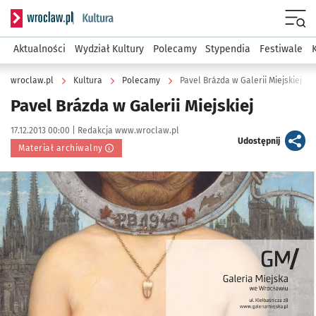
Serwis informacyjny wroclaw.pl podserwis: Kultura
Menu
Aktualności
Wydział Kultury
Polecamy
Stypendia
Festiwale
wroclaw.pl
Kultura
Polecamy
Pavel Brázda w Galerii Miejskiej
Pavel Brázda w Galerii Miejskiej
Data publikacji:
Autor:
17.12.2013 00:00 |
Redakcja www.wroclaw.pl
artykuł
Udostępnij
Materiał archiwalny
Kliknij, aby powiększyć