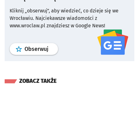
Kliknij „obserwuj”, aby wiedzieć, co dzieje się we
Wrocławiu.
Najciekawsze wiadomości z
www.wroclaw.pl znajdziesz w Google News!
profil
google news
serwisu wroclaw
Obserwuj
ZOBACZ TAKŻE