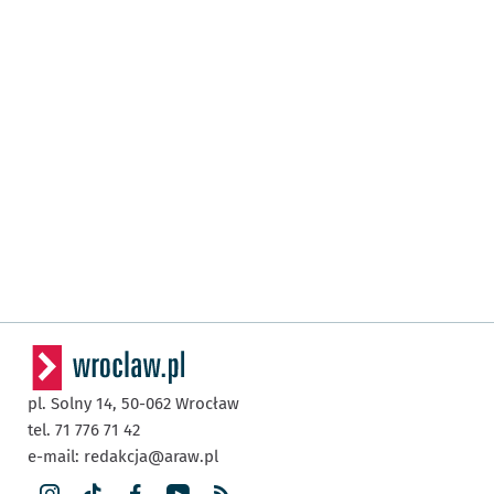
pl. Solny 14,
50-062
Wrocław
tel. 71 776 71 42
e-mail:
redakcja@araw.pl