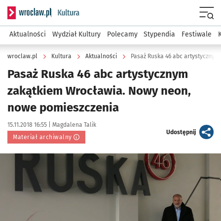
Serwis informacyjny wroclaw.pl podserwis: Kultura
Menu
Aktualności
Wydział Kultury
Polecamy
Stypendia
Festiwale
wroclaw.pl
Kultura
Aktualności
Pasaż Ruska 46 abc artystycznym
zakątkiem Wrocławia. Nowy neon,
nowe pomieszczenia
Data publikacji:
Autor:
15.11.2018 16:55 |
Magdalena Talik
artykuł
Udostępnij
Materiał archiwalny
Kliknij, aby powiększyć