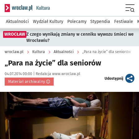
Serwis informacyjny wroclaw.pl podserwis: Kultura
Menu
Aktualności
Wydział Kultury
Polecamy
Stypendia
Festiwale
WROCŁAW
Z czego wynikają zmiany w cenniku wywozu śmieci we
Wrocławiu?
wroclaw.pl
Kultura
Aktualności
„Para na życie” dla seniorów
„Para na życie” dla seniorów
Data publikacji:
Autor:
04.07.2014 00:00 |
Redakcja www.wroclaw.pl
artykuł
Udostępnij
Materiał archiwalny
Kliknij, aby powiększyć