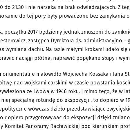
30 do 21.30 i nie narzeka na brak odwiedzających. Z t
oramie do tej pory były prowadzone bez zamykania o
na początku 2017 będziemy jednak zmuszeni do zamkni
esterowicz, zastępca Dyrektora ds. administracyjno 
as wymiana dachu. Na razie małymi krokami udało si
rawić naciągi płótna, naprawić popękane słupy i wymi
monumentalne malowidło Wojciecha Kossaka i Jana St
bitwę nad wojskami carskimi w czasie powstania kośc
zywieziona ze Lwowa w 1946 roku. I mimo tego, że w la
iej specjalną rotundę do ekspozycji , to dopiero w 19
epolityczne wówczas dzieło przedstawiające zwycięsk
 dopiero przygotowywać do ekspozycji dzięki zmianom
ny Komitet Panoramy Racławickiej pod kierunkiem prof.