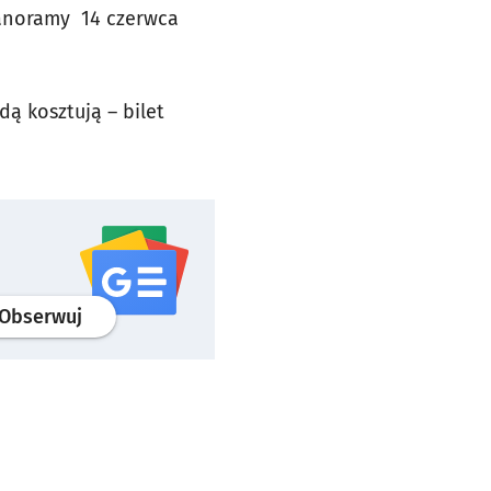
Panoramy 14 czerwca
ą kosztują – bilet
profil
google news
serwisu wroclaw.pl
Obserwuj