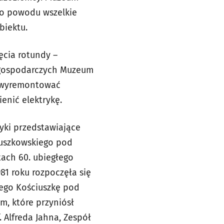
ego powodu wszelkie
biektu.
ęcia rotundy –
– gospodarczych Muzeum
ę wyremontować
enić elektrykę.
yki przedstawiające
iuszkowskiego pod
tach 60. ubiegłego
81 roku rozpoczęła się
iego Kościuszkę pod
, które przyniósł
 Alfreda Jahna, Zespół