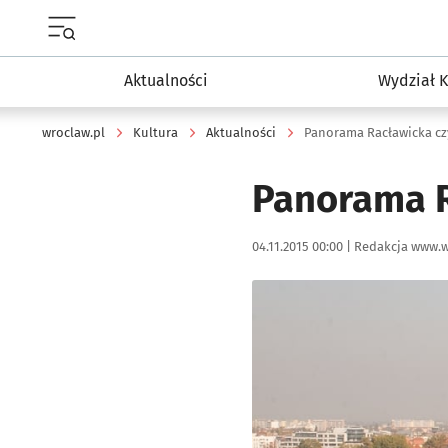
Menu główne portalu wroclaw.pl
Aktualności
Wydział K
wroclaw.pl
Kultura
Aktualności
Panorama Racławicka c
Panorama R
Data publikacji:
Autor:
04.11.2015 00:00 |
Redakcja www.w
Kliknij, aby powiększyć