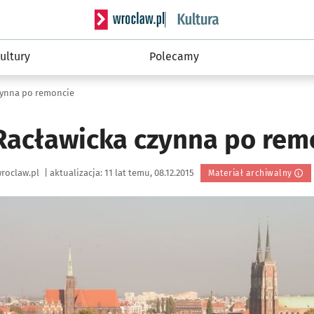
Serwis informacyjny wroclaw.pl podserwis: 
ultury
Polecamy
zynna po remoncie
acławicka czynna po rem
roclaw.pl
|
aktualizacja:
11 lat temu, 08.12.2015
Materiał archiwalny