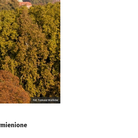
Fot. Tomasz Walków
ymienione