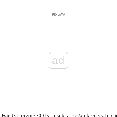
REKLAMA
ad
wiedza rocznie 300 tys. osób, z czego ok 55 tys. to 