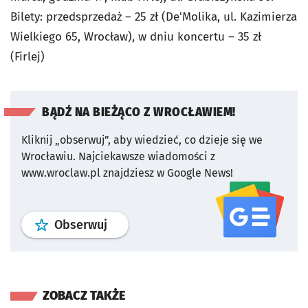
Bilety: przedsprzedaż – 25 zł (De'Molika, ul. Kazimierza
Wielkiego 65, Wrocław), w dniu koncertu – 35 zł
(Firlej)
BĄDŹ NA BIEŻĄCO Z WROCŁAWIEM!
Kliknij „obserwuj”, aby wiedzieć, co dzieje się we
Wrocławiu.
Najciekawsze wiadomości z
www.wroclaw.pl znajdziesz w Google News!
profil
google news
serwisu wroclaw
Obserwuj
ZOBACZ TAKŻE