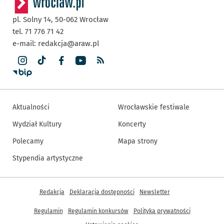
pl. Solny 14,
50-062
Wrocław
tel. 71 776 71 42
e-mail:
redakcja@araw.pl
Aktualności
Wrocławskie festiwale
Wydział Kultury
Koncerty
Polecamy
Mapa strony
Stypendia artystyczne
Inne informacje
Redakcja
Deklaracja dostępności
Newsletter
Regulamin
Regulamin konkursów
Polityka prywatności