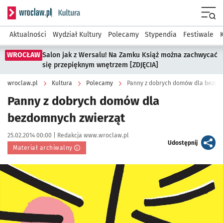
Serwis informacyjny wroclaw.pl podserwis: Kultura
Menu
Aktualności
Wydział Kultury
Polecamy
Stypendia
Festiwale
WROCŁAW
Salon jak z Wersalu! Na Zamku Książ można zachwycać
się przepięknym wnętrzem [ZDJĘCIA]
wroclaw.pl
Kultura
Polecamy
Panny z dobrych domów dla bezdo
Panny z dobrych domów dla
bezdomnych zwierząt
Data publikacji:
Autor:
25.02.2014 00:00 |
Redakcja www.wroclaw.pl
artykuł
Udostępnij
Materiał archiwalny
Kliknij, aby powiększyć