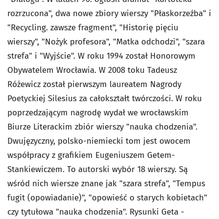
rozrzucona", dwa nowe zbiory wierszy "Płaskorzeźba" i
"Recycling. zawsze fragment", "Historię pięciu
wierszy", "Nożyk profesora", "Matka odchodzi", "szara
strefa" i "Wyjście". W roku 1994 został Honorowym
Obywatelem Wrocławia. W 2008 toku Tadeusz
Różewicz został pierwszym laureatem Nagrody
Poetyckiej Silesius za całokształt twórczości. W roku
poprzedzającym nagrodę wydał we wrocławskim
Biurze Literackim zbiór wierszy "nauka chodzenia".
Dwujęzyczny, polsko-niemiecki tom jest owocem
współpracy z grafikiem Eugeniuszem Getem-
Stankiewiczem. To autorski wybór 18 wierszy. Są
wśród nich wiersze znane jak "szara strefa", "Tempus
fugit (opowiadanie)", "opowieść o starych kobietach"
czy tytułowa "nauka chodzenia". Rysunki Geta -