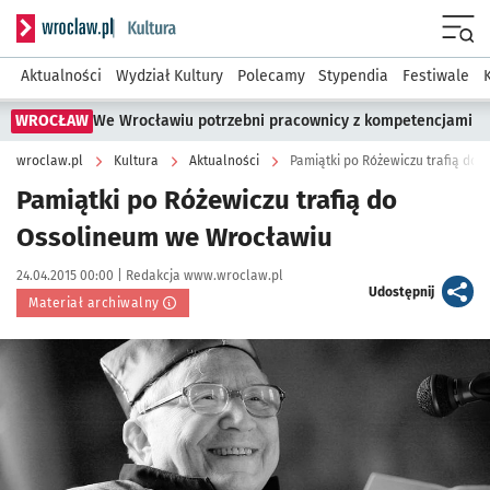
Serwis informacyjny wroclaw.pl podserwis: Kultura
Menu
Aktualności
Wydział Kultury
Polecamy
Stypendia
Festiwale
WROCŁAW
We Wrocławiu potrzebni pracownicy z kompetencjami
wroclaw.pl
Kultura
Aktualności
Pamiątki po Różewiczu trafią do
Pamiątki po Różewiczu trafią do
Ossolineum we Wrocławiu
Data publikacji:
Autor:
24.04.2015 00:00 |
Redakcja www.wroclaw.pl
artykuł
Udostępnij
Materiał archiwalny
Kliknij, aby powiększyć