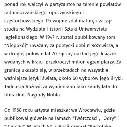
ponad rok walczył w partyzantce na terenie powiatów
radomszczańskiego, opoczyńskiego i
częstochowskiego. Po wojnie zdał maturę i zaczął
studia na Wydziale Historii Sztuki Uniwersytetu
Jagiellońskiego. W 1947 r. został opublikowany tom
"Niepokój", uważany za poetycki debiut Różewicza, a
w drugiej połowie lat 70. łączny nakład jego książek
wydanych w kraju przekroczył milion egzemplarzy. Za
granicą ukazało się, w przekładach na wszystkie
ważniejsze języki świata, około 60 wyborów jego liryki.
Tadeusza Różewicza wymieniano jako kandydata do
literackiej Nagrody Nobla.
Od 1968 roku artysta mieszkał we Wrocławiu, gdzie
publikował głównie na łamach "Twórczości", "Odry" i
"Dialogu". W latach 90. ogłosił dramat "Kartoteka