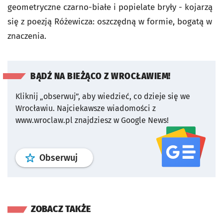
geometryczne czarno-białe i popielate bryły - kojarzą
się z poezją Różewicza: oszczędną w formie, bogatą w
znaczenia.
BĄDŹ NA BIEŻĄCO Z WROCŁAWIEM!
Kliknij „obserwuj”, aby wiedzieć, co dzieje się we
Wrocławiu.
Najciekawsze wiadomości z
www.wroclaw.pl znajdziesz w Google News!
profil
google news
serwisu wroclaw
Obserwuj
ZOBACZ TAKŻE