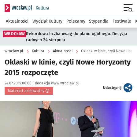
Serwis informacyjny wroclaw.pl podserwis: Kultura
Menu
Aktualności
Wydział Kultury
Polecamy
Stypendia
Festiwale
WROCŁAW
Rekordowa liczba uwag do planu ogólnego. Decyzja
radnych 24 sierpnia
wroclaw.pl
Kultura
Aktualności
Oklaski w kinie, czyli Nowe Horyz
Oklaski w kinie, czyli Nowe Horyzonty
2015 rozpoczęte
Data publikacji:
Autor:
24.07.2015 00:00 |
Redakcja www.wroclaw.pl
artykuł
Udostępnij
Materiał archiwalny
Kliknij, aby powiększyć