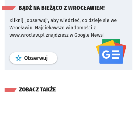
BĄDŹ NA BIEŻĄCO Z WROCŁAWIEM!
Kliknij „obserwuj”, aby wiedzieć, co dzieje się we
Wrocławiu.
Najciekawsze wiadomości z
www.wroclaw.pl znajdziesz w Google News!
profil
google news
serwisu wroclaw
Obserwuj
ZOBACZ TAKŻE