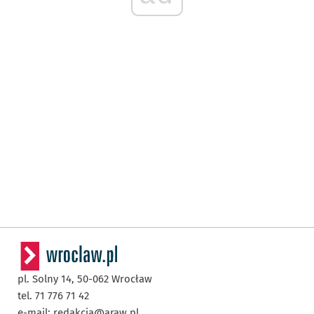
pl. Solny 14,
50-062
Wrocław
tel. 71 776 71 42
e-mail:
redakcja@araw.pl