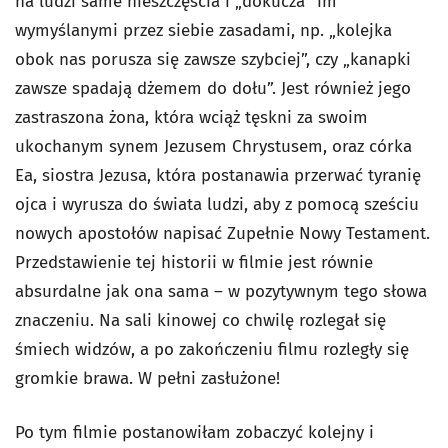
na ludzi same nieszczęścia i „dokucza” im
wymyślanymi przez siebie zasadami, np. „kolejka
obok nas porusza się zawsze szybciej”, czy „kanapki
zawsze spadają dżemem do dołu”. Jest również jego
zastraszona żona, która wciąż tęskni za swoim
ukochanym synem Jezusem Chrystusem, oraz córka
Ea, siostra Jezusa, która postanawia przerwać tyranię
ojca i wyrusza do świata ludzi, aby z pomocą sześciu
nowych apostołów napisać Zupełnie Nowy Testament.
Przedstawienie tej historii w filmie jest równie
absurdalne jak ona sama – w pozytywnym tego słowa
znaczeniu. Na sali kinowej co chwilę rozlegał się
śmiech widzów, a po zakończeniu filmu rozległy się
gromkie brawa. W pełni zasłużone!
Po tym filmie postanowiłam zobaczyć kolejny i