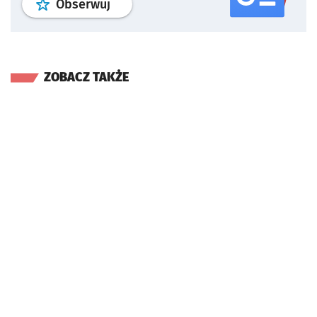
profil
google news
serwisu wroclaw
Obserwuj
ZOBACZ TAKŻE