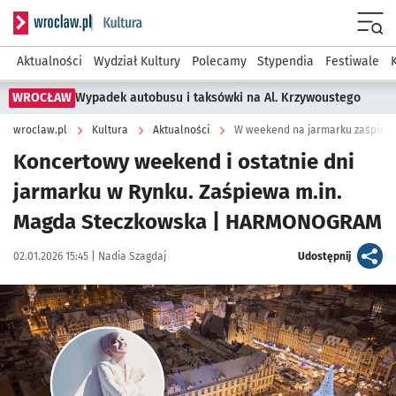
Serwis informacyjny wroclaw.pl podserwis: Kultura
Menu
Aktualności
Wydział Kultury
Polecamy
Stypendia
Festiwale
WROCŁAW
Wypadek autobusu i taksówki na Al. Krzywoustego
wroclaw.pl
Kultura
Aktualności
W weekend na jarmarku zaśpiewa
Koncertowy weekend i ostatnie dni
jarmarku w Rynku. Zaśpiewa m.in.
Magda Steczkowska | HARMONOGRAM
Data publikacji:
Autor:
artykuł
02.01.2026 15:45 |
Nadia Szagdaj
Udostępnij
Kliknij, aby powiększyć