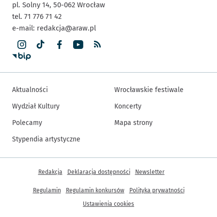
pl. Solny 14,
50-062
Wrocław
tel. 71 776 71 42
e-mail:
redakcja@araw.pl
Aktualności
Wrocławskie festiwale
Wydział Kultury
Koncerty
Polecamy
Mapa strony
Stypendia artystyczne
Inne informacje
Redakcja
Deklaracja dostępności
Newsletter
Regulamin
Regulamin konkursów
Polityka prywatności
Ustawienia cookies