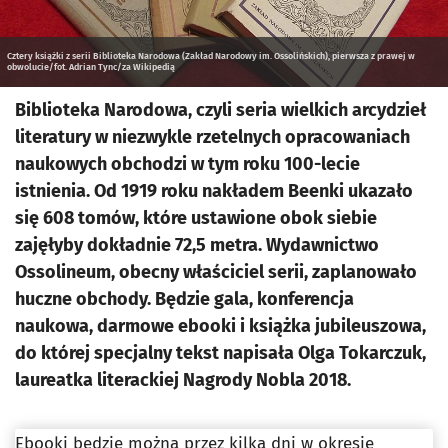
Cztery książki z serii Biblioteka Narodowa (Zakład Narodowy im. Ossolińskich), pierwsza z prawej w
obwolucie/fot. Adrian Tync/za Wikipedią
Biblioteka Narodowa, czyli seria wielkich arcydzieł
literatury w niezwykle rzetelnych opracowaniach
naukowych obchodzi w tym roku 100-lecie
istnienia. Od 1919 roku nakładem Beenki ukazało
się 608 tomów, które ustawione obok siebie
zajęłyby dokładnie 72,5 metra. Wydawnictwo
Ossolineum, obecny właściciel serii, zaplanowało
huczne obchody. Będzie gala, konferencja
naukowa, darmowe ebooki i książka jubileuszowa,
do której specjalny tekst napisała Olga Tokarczuk,
laureatka literackiej Nagrody Nobla 2018.
Ebooki będzie można przez kilka dni w okresie