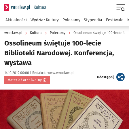
Serwis informacyjny wroclaw.pl podserwis: Kultura
Menu
Aktualności
Wydział Kultury
Polecamy
Stypendia
Festiwale
wroclaw.pl
Kultura
Polecamy
Ossolineum świętuje 100-lecie Bib
Ossolineum świętuje 100-lecie
Biblioteki Narodowej. Konferencja,
wystawa
Data publikacji:
Autor:
14.10.2019 00:00 |
Redakcja www.wroclaw.pl
artykuł
Udostępnij
Materiał archiwalny
Kliknij, aby powiększyć