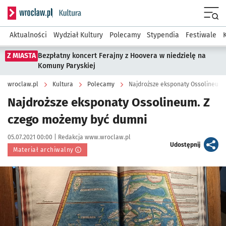
Serwis informacyjny wroclaw.pl podserwis: Kultura
Menu
Aktualności
Wydział Kultury
Polecamy
Stypendia
Festiwale
Z MIASTA
Bezpłatny koncert Ferajny z Hoovera w niedzielę na
Komuny Paryskiej
wroclaw.pl
Kultura
Polecamy
Najdroższe eksponaty Ossolineum.
Najdroższe eksponaty Ossolineum. Z
czego możemy być dumni
Data publikacji:
Autor:
05.07.2021 00:00 |
Redakcja www.wroclaw.pl
artykuł
Udostępnij
Materiał archiwalny
Kliknij, aby powiększyć