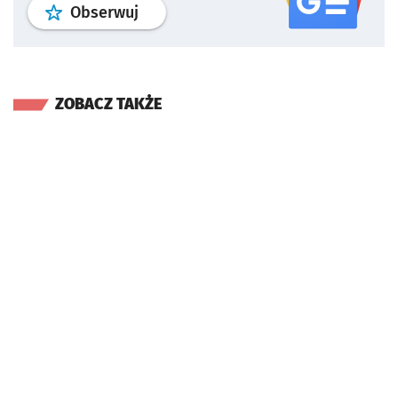
profil
google news
serwisu wroclaw
Obserwuj
ZOBACZ TAKŻE