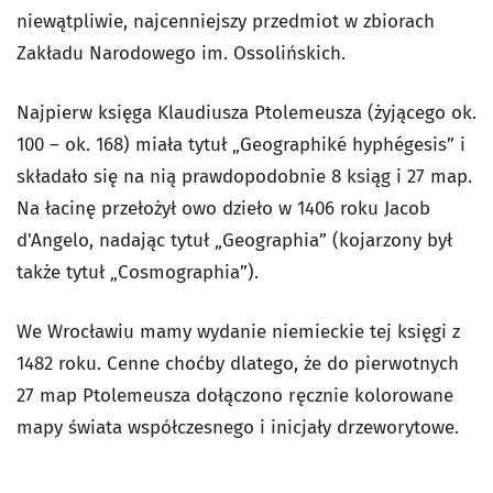
niewątpliwie, najcenniejszy przedmiot w zbiorach
Zakładu Narodowego im. Ossolińskich.
Najpierw księga Klaudiusza Ptolemeusza (żyjącego ok.
100 – ok. 168) miała tytuł „Geographiké hyphégesis” i
składało się na nią prawdopodobnie 8 ksiąg i 27 map.
Na łacinę przełożył owo dzieło w 1406 roku Jacob
d'Angelo, nadając tytuł „Geographia” (kojarzony był
także tytuł „Cosmographia”).
We Wrocławiu mamy wydanie niemieckie tej księgi z
1482 roku. Cenne choćby dlatego, że do pierwotnych
27 map Ptolemeusza dołączono ręcznie kolorowane
mapy świata współczesnego i inicjały drzeworytowe.