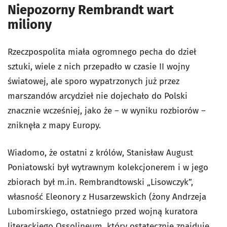
Niepozorny Rembrandt wart
miliony
Rzeczpospolita miała ogromnego pecha do dzieł
sztuki, wiele z nich przepadło w czasie II wojny
światowej, ale sporo wypatrzonych już przez
marszandów arcydzieł nie dojechało do Polski
znacznie wcześniej, jako że – w wyniku rozbiorów –
zniknęła z mapy Europy.
Wiadomo, że ostatni z królów, Stanisław August
Poniatowski był wytrawnym kolekcjonerem i w jego
zbiorach był m.in. Rembrandtowski „Lisowczyk”,
własność Eleonory z Husarzewskich (żony Andrzeja
Lubomirskiego, ostatniego przed wojną kuratora
literackiego Ossolineum, który ostatecznie znajduje