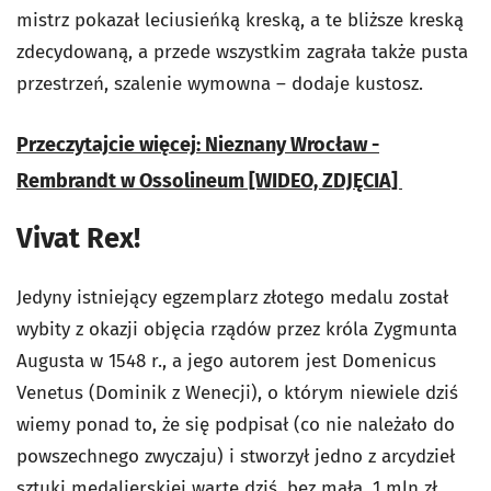
mistrz pokazał leciusieńką kreską, a te bliższe kreską
zdecydowaną, a przede wszystkim zagrała także pusta
przestrzeń, szalenie wymowna – dodaje kustosz.
Przeczytajcie więcej: Nieznany Wrocław -
Rembrandt w Ossolineum [WIDEO, ZDJĘCIA]
Vivat Rex!
Jedyny istniejący egzemplarz złotego medalu został
wybity z okazji objęcia rządów przez króla Zygmunta
Augusta w 1548 r., a jego autorem jest Domenicus
Venetus (Dominik z Wenecji), o którym niewiele dziś
wiemy ponad to, że się podpisał (co nie należało do
powszechnego zwyczaju) i stworzył jedno z arcydzieł
sztuki medalierskiej warte dziś, bez mała, 1 mln zł.