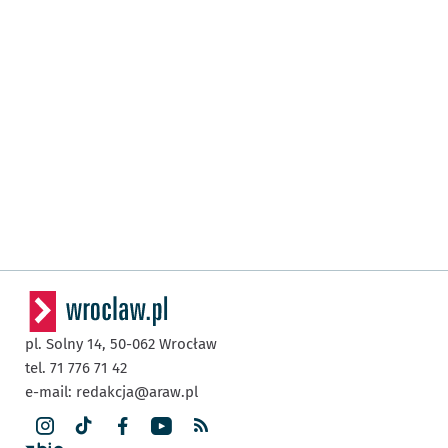
pl. Solny 14,
50-062
Wrocław
tel. 71 776 71 42
e-mail:
redakcja@araw.pl