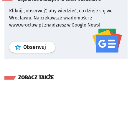
Kliknij „obserwuj”, aby wiedzieć, co dzieje się we
Wrocławiu.
Najciekawsze wiadomości z
www.wroclaw.pl znajdziesz w Google News!
profil
google news
serwisu wroclaw
Obserwuj
ZOBACZ TAKŻE