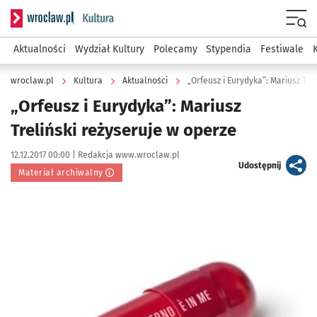
Serwis informacyjny wroclaw.pl podserwis: Kultura
Menu
Aktualności
Wydział Kultury
Polecamy
Stypendia
Festiwale
wroclaw.pl
Kultura
Aktualności
„Orfeusz i Eurydyka”: Mariusz Tre
„Orfeusz i Eurydyka”: Mariusz
Treliński reżyseruje w operze
Data publikacji:
Autor:
12.12.2017 00:00 |
Redakcja www.wroclaw.pl
artykuł
Udostępnij
Materiał archiwalny
Kliknij, aby powiększyć