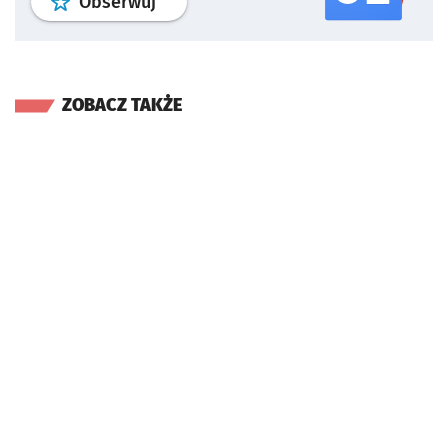
profil
google news
serwisu wroclaw
Obserwuj
ZOBACZ TAKŻE