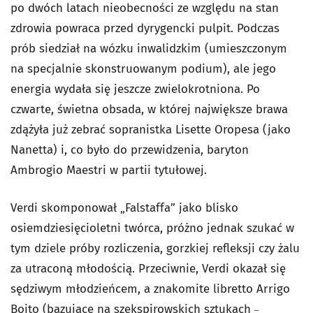
po dwóch latach nieobecności ze względu na stan
zdrowia powraca przed dyrygencki pulpit. Podczas
prób siedział na wózku inwalidzkim (umieszczonym
na specjalnie skonstruowanym podium), ale jego
energia wydała się jeszcze zwielokrotniona. Po
czwarte, świetna obsada, w której największe brawa
zdążyła już zebrać sopranistka Lisette Oropesa (jako
Nanetta) i, co było do przewidzenia, baryton
Ambrogio Maestri w partii tytułowej.
Verdi skomponował „Falstaffa” jako blisko
osiemdziesięcioletni twórca, próżno jednak szukać w
tym dziele próby rozliczenia, gorzkiej refleksji czy żalu
za utraconą młodością. Przeciwnie, Verdi okazał się
sędziwym młodzieńcem, a znakomite libretto Arrigo
Boito (bazujące na szekspirowskich sztukach
–