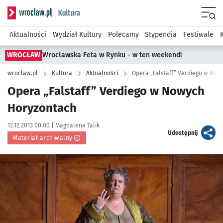
Serwis informacyjny wroclaw.pl podserwis: Kultura
Menu
Aktualności
Wydział Kultury
Polecamy
Stypendia
Festiwale
WROCŁAW
Wrocławska Feta w Rynku - w ten weekend!
wroclaw.pl
Kultura
Aktualności
Opera „Falstaff” Verdiego w Now
Opera „Falstaff” Verdiego w Nowych
Horyzontach
Data publikacji:
Autor:
12.12.2013 00:00 |
Magdalena Talik
artykuł
Udostępnij
Materiał archiwalny
Kliknij, aby powiększyć